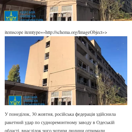
itemscope itemtype=»http://schema.org/ImageObject»>
У понеділок, 30 жовтня, російська федерація здійснила
ракетний удар по судноремонтному заводу в Одеській
області, внаслідок чого чотири людини отримали