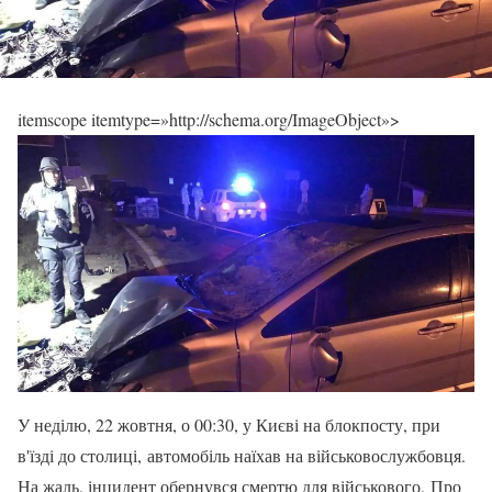
itemscope itemtype=»http://schema.org/ImageObject»>
У неділю, 22 жовтня, о 00:30, у Києві на блокпосту, при
в'їзді до столиці, автомобіль наїхав на військовослужбовця.
На жаль, інцидент обернувся смертю для військового. Про