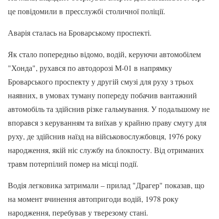
це повідомили в пресслужбі столичної поліції.
Аварія сталась на Броварському проспекті.
Як стало попередньо відомо, водій, керуючи автомобілем
"Хонда", рухався по автодорозі М-01 в напрямку
Броварського проспекту у другій смузі для руху з трьох
наявних, в умовах туману попереду побачив вантажний
автомобіль та здійснив різке гальмування. У подальшому не
впорався з керуванням та виїхав у крайню праву смугу для
руху, де здійснив наїзд на військовослужбовця, 1976 року
народження, якій ніс службу на блокпосту. Від отриманих
травм потерпілий помер на місці події.
Водія легковика затримали – прилад "Драгер" показав, що
на момент вчинення автопригоди водій, 1978 року
народження, перебував у тверезому стані.