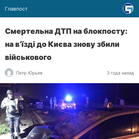
Главпост
Смертельна ДТП на блокпосту:
на в’їзді до Києва знову збили
військового
Петр Юрьев
3 года назад