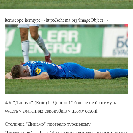
itemscope itemtype=»http://schema.org/ImageObject»>
ФК "Динамо" (Київ) і "Дніпро-1" більше не братимуть
участь у змаганнях єврокубків у цьому сезоні.
Столичне "Динамо" програло турецькому
"Бешикташу" — 0:1 (2:4 за сумою двох матчів) та вилетіло з