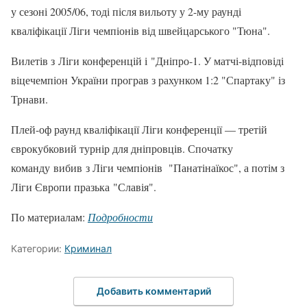
у сезоні 2005/06, тоді після вильоту у 2-му раунді
кваліфікації Ліги чемпіонів від швейцарського "Тюна".
Вилетів з Ліги конференцій і "Дніпро-1. У матчі-відповіді
віцечемпіон України програв з рахунком 1:2 "Спартаку" із
Трнави.
Плей-оф раунд кваліфікації Ліги конференції — третій
єврокубковий турнір для дніпровців. Спочатку
команду вибив з Ліги чемпіонів "Панатінаїкос", а потім з
Ліги Європи празька "Славія".
По материалам:
Подробности
Категории:
Криминал
Добавить комментарий