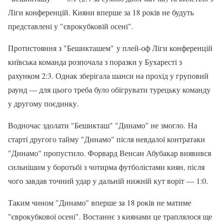
Ліги конференцій. Кияни вперше за 18 років не будуть
представлені у "єврокубковій осені".
Протистояння з "Бешикташем" у плей-оф Ліги конференцій
київська команда розпочала з поразки у Бухаресті з
рахунком 2:3. Однак зберігала шанси на прохід у груповий
раунд — для цього треба було обігрувати турецьку команду
у другому поєдинку.
Водночас здолати "Бешикташ" "Динамо" не змогло. На
старті другого тайму "Динамо" після невдалої контратаки
"Динамо" пропустило. Форвард Венсан Абубакар виявився
сильнішим у боротьбі з чотирма футболістами киян, після
чого завдав точний удар у дальній нижній кут воріт — 1:0.
Таким чином "Динамо" вперше за 18 років не матиме
"єврокубкової осені". Востаннє з киянами це траплялося ще