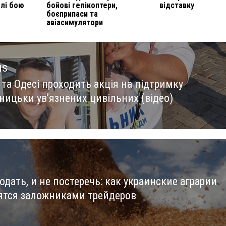
олі бою
бойові гелікоптери,
відставку
боєприпаси та
авіасимулятори
us
 та Одесі проходить акція на підтримку
us
ницьки увʼязнених цивільних (відео)
одать, и не постеречь: как украинские аграрии
ятся заложниками трейдеров