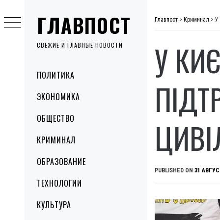
Skip
ГЛАВПОСТ
to
Главпост
>
Криминал
>
У
content
У КИ
СВЕЖИЕ И ГЛАВНЫЕ НОВОСТИ
Primary
ПОЛИТИКА
Menu
ПІДТ
ЭКОНОМИКА
ОБЩЕСТВО
ЦИВІ
КРИМИНАЛ
ОБРАЗОВАНИЕ
PUBLISHED ON
31 АВГУС
ТЕХНОЛОГИИ
КУЛЬТУРА