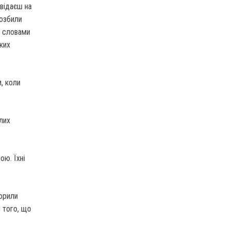
овідаєш на
розбили
і словами
ьких
и, коли
лих
ою. Їхні
ворили
 того, що