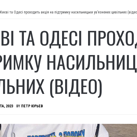
 Києві та Одесі проходить акція на підтримку насильницьки увʼязнених цивільних (відео
ЄВІ ТА ОДЕСІ ПРОХ
РИМКУ НАСИЛЬНИЦ
ЛЬНИХ (ВІДЕО)
ТА, 2023
BY
ПЕТР ЮРЬЕВ