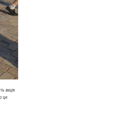
ть акція
о це