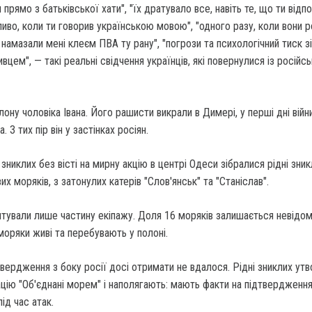
прямо з батьківської хати", "їх дратувало все, навіть те, що ти відп
бливо, коли ти говорив українською мовою", "одного разу, коли вони 
и намазали мені клеєм ПВА ту рану", "погрози та психологічний тиск з
цем", — такі реальні свідчення українців, які повернулися із російс
лону чоловіка Івана. Його рашисти викрали в Димері, у перші дні війн
. З тих пір він у застінках росіян.
зниклих без вісті на мирну акцію в центрі Одеси зібралися рідні зник
их моряків, з затонулих катерів "Слов'янськ" та "Станіслав".
тували лише частину екіпажу. Доля 16 моряків залишається невідом
моряки живі та перебувають у полоні.
твердження з боку росії досі отримати не вдалося. Рідні зниклих ут
цію "Об'єднані морем" і наполягають: мають факти на підтвердження
під час атак.