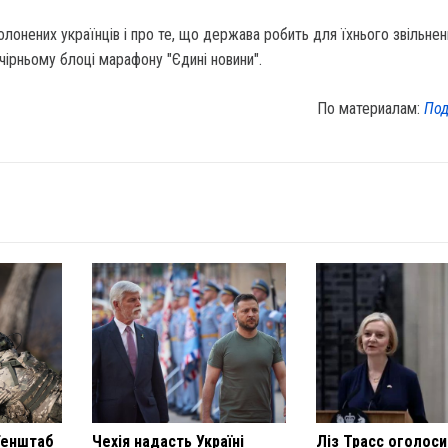
олонених українців і про те, що держава робить для їхнього звільне
ечірньому блоці марафону "Єдині новини".
По материалам:
Под
 Генштаб
Чехія надасть Україні
Ліз Трасс оголоси