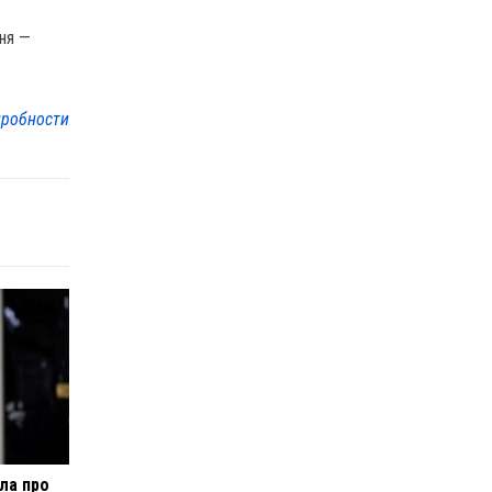
ння —
робности
ла про