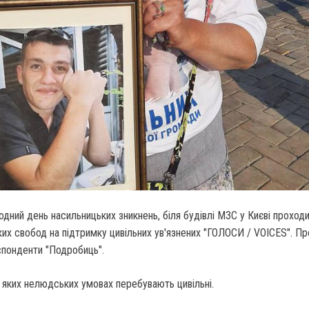
одний день насильницьких зникнень, біля будівлі МЗС у Києві проходи
х свобод на підтримку цивільних ув'язнених "ГОЛОСИ / VOICES". Пр
понденти "Подробиць".
 яких нелюдських умовах перебувають цивільні.