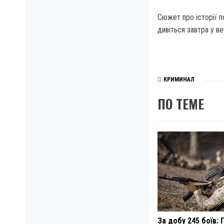
Сюжет про історії п
дивіться завтра у в
КРИМИНАЛ
ПО ТЕМЕ
За добу 245 боїв: