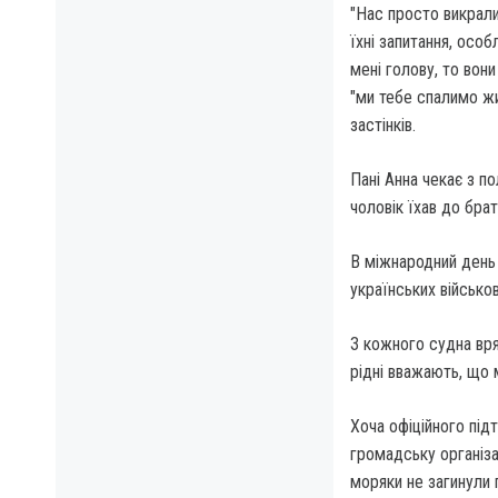
"Нас просто викрали 
їхні запитання, осо
мені голову, то вон
"ми тебе спалимо жив
застінків.
Пані Анна чекає з по
чоловік їхав до брата
В міжнародний день 
українських військов
З кожного судна вря
рідні вважають, що 
Хоча офіційного під
громадську організа
моряки не загинули 