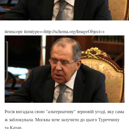
itemscope itemtype=»http://schema.org/ImageObject»>
Росія вигадала свою "альтернативу" зерновій угоді, яку сама
ж заблокувала. Москва хоче залучити до цього Туреччину
та Катар.