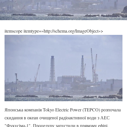
itemscope itemtype=»http://schema.org/ImageObject»>
Японська компанія Tokyo Electric Power (TEPCO) розпочала
скидання в океан очищеної радіоактивної води з АЕС
"Фукусіма-1". Процедуру запустили в прямому ефірі,