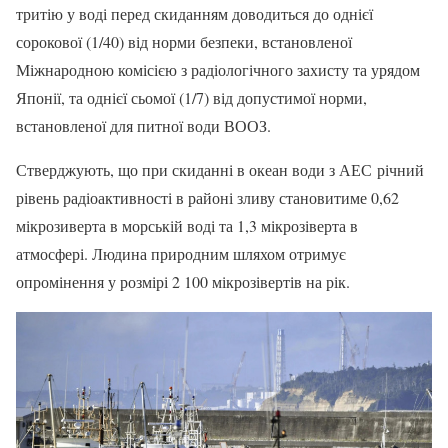
тритію у воді перед скиданням доводиться до однієї
сорокової (1/40) від норми безпеки, встановленої
Міжнародною комісією з радіологічного захисту та урядом
Японії, та однієї сьомої (1/7) від допустимої норми,
встановленої для питної води ВООЗ.
Стверджують, що при скиданні в океан води з АЕС річний
рівень радіоактивності в районі зливу становитиме 0,62
мікрозиверта в морській воді та 1,3 мікрозіверта в
атмосфері. Людина природним шляхом отримує
опромінення у розмірі 2 100 мікрозівертів на рік.