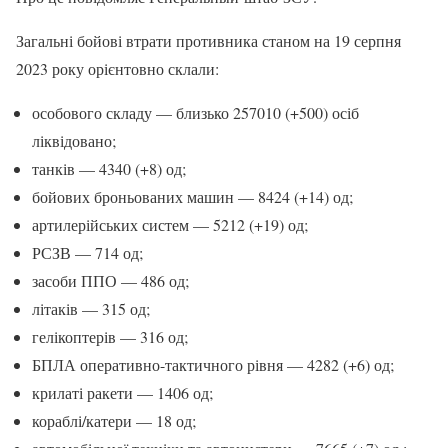
Загальні бойові втрати противника станом на 19 серпня
2023 року орієнтовно склали:
особового складу — близько 257010 (+500) осіб
ліквідовано;
танків — 4340 (+8) од;
бойових броньованих машин — 8424 (+14) од;
артилерійських систем — 5212 (+19) од;
РСЗВ — 714 од;
засоби ППО — 486 од;
літаків — 315 од;
гелікоптерів — 316 од;
БПЛА оперативно-тактичного рівня — 4282 (+6) од;
крилаті ракети — 1406 од;
кораблі/катери — 18 од;