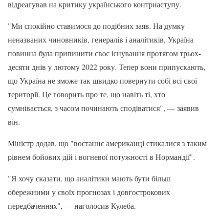
відреагував на критику українського контрнаступу.
"Ми спокійно ставимося до подібних заяв. На думку
неназваних чиновників, генералів і аналітиків, Україна
повинна була припинити своє існування протягом трьох-
десяти днів у лютому 2022 року. Тепер вони припускають,
що Україна не зможе так швидко повернути собі всі свої
території. Це говорить про те, що навіть ті, хто
сумнівається, з часом починають сподіватися", — заявив
він.
Міністр додав, що "востаннє американці стикалися з таким
рівнем бойових дій і вогневої потужності в Нормандії".
"Я хочу сказати, що аналітики мають бути більш
обережними у своїх прогнозах і довгострокових
передбаченнях", — наголосив Кулеба.