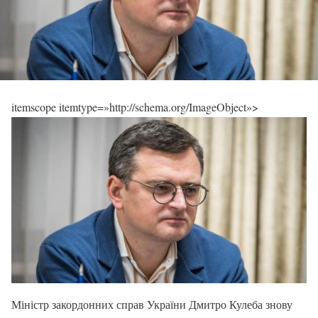
itemscope itemtype=»http://schema.org/ImageObject»>
Міністр закордонних справ України Дмитро Кулеба знову