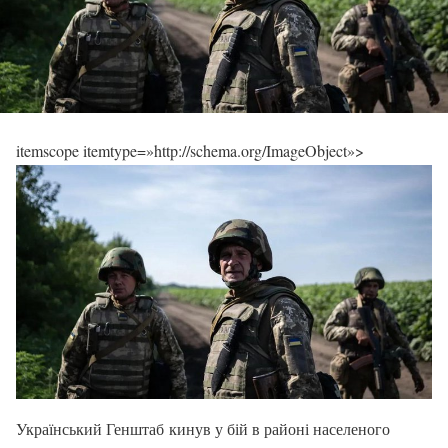
itemscope itemtype=»http://schema.org/ImageObject»>
Український Генштаб кинув у бій в районі населеного