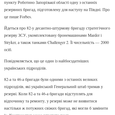
пункту Роботино Запорізької області одну з останніх
резервних бригад, підготовлену для наступу на Півдні. Про
це пише Forbes.
Йдеться про 82-у десантно-штурмову бригаду стратегічного
резерву ЗСУ, укомплектовану бронемашинами Marder і
Stryker, а також танками Challenger 2. Її чисельність — 2000
осіб.
Повідомляється, що це один із найбоєздатніших
українських підрозділів.
82-а та 46-а бригади були одними з останніх великих
підрозділів, які український Генеральний штаб тримав у
резерві. Коли 82-а та 46-а бригади відступлять для
відпочинку та ремонту, у резерві може не виявитися
настільки ж потужних свіжих бригад, які могли б замінити