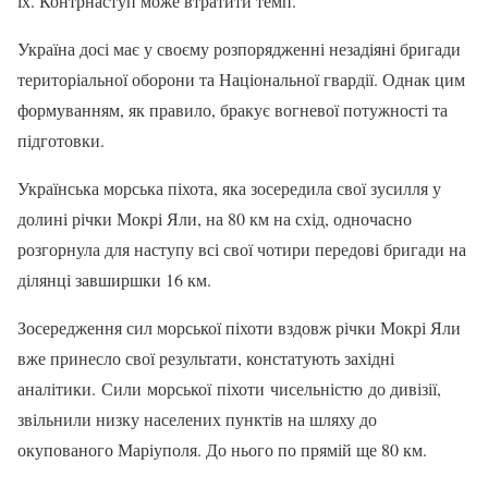
їх. Контрнаступ може втратити темп.
Україна досі має у своєму розпорядженні незадіяні бригади
територіальної оборони та Національної гвардії. Однак цим
формуванням, як правило, бракує вогневої потужності та
підготовки.
Українська морська піхота, яка зосередила свої зусилля у
долині річки Мокрі Яли, на 80 км на схід, одночасно
розгорнула для наступу всі свої чотири передові бригади на
ділянці завширшки 16 км.
Зосередження сил морської піхоти вздовж річки Мокрі Яли
вже принесло свої результати, констатують західні
аналітики. Сили морської піхоти чисельністю до дивізії,
звільнили низку населених пунктів на шляху до
окупованого Маріуполя. До нього по прямій ще 80 км.