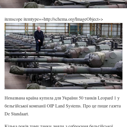
itemscope itemtype=»http://schema.org/ImageObject»>
Неназвана країна купила для України 50 танків Leopard 1 у
бельгійської компанії OIP Land Systems. Про це пише газета
De Standaart.
Кілька років тому танки зняли з озброєння бельгійської