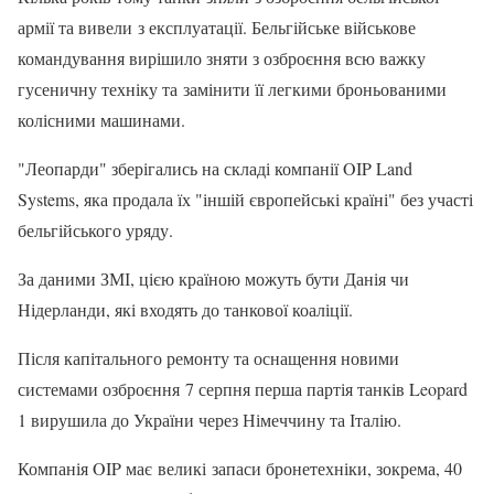
армії та вивели з експлуатації. Бельгійське військове
командування вирішило зняти з озброєння всю важку
гусеничну техніку та замінити її легкими броньованими
колісними машинами.
"Леопарди" зберігались на складі компанії OIP Land
Systems, яка продала їх "іншій європейські країні" без участі
бельгійського уряду.
За даними ЗМІ, цією країною можуть бути Данія чи
Нідерланди, які входять до танкової коаліції.
Після капітального ремонту та оснащення новими
системами озброєння 7 серпня перша партія танків Leopard
1 вирушила до України через Німеччину та Італію.
Компанія OIP має великі запаси бронетехніки, зокрема, 40