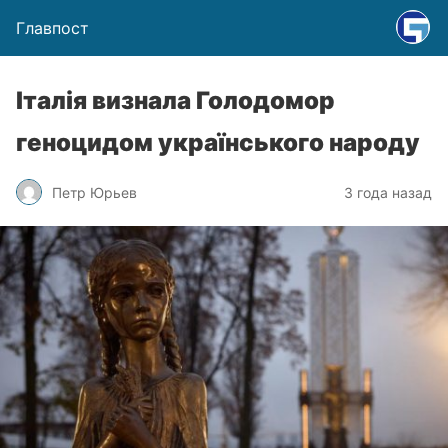
Главпост
Італія визнала Голодомор
геноцидом українського народу
Петр Юрьев
3 года назад