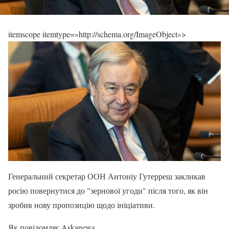
itemscope itemtype=»http://schema.org/ImageObject»>
Генеральний секретар ООН Антоніу Гутерреш закликав
росію повернутися до "зернової угоди" після того, як він
зробив нову пропозицію щодо ініціативи.
Як повідомляє Askanews.