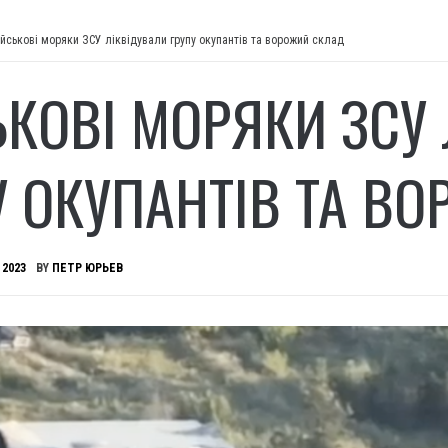
ійськові моряки ЗСУ ліквідували групу окупантів та ворожий склад
ЬКОВІ МОРЯКИ ЗСУ
У ОКУПАНТІВ ТА В
 2023
BY
ПЕТР ЮРЬЕВ