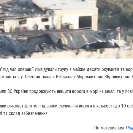
У під час операції ліквідували групу з майже десяти окупантів та во
омляється у Telegram-каналі Військово-Морських сил Збройних сил У
или ЗС України продовжують нищити ворога в морі на землі та у пові
ки річкової флотилії вразили скупчення ворога в кількості до 10 осі
і та склад забезпечення.
По материалам:
Под