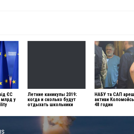
від ЄС
Летние каникулы 2019:
НАБУ та САП аре
9 млрд у
когда и сколько будут
активи Коломойсь
lity
отдыхать школьники
48 годин
us