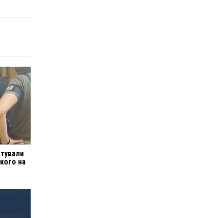
штували
кого на