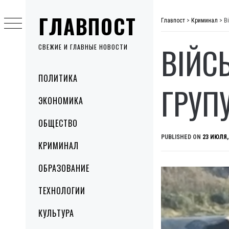
Skip
ГЛАВПОСТ
to
Главпост
>
Криминал
>
В
content
ВІЙС
СВЕЖИЕ И ГЛАВНЫЕ НОВОСТИ
Primary
ПОЛИТИКА
Menu
ГРУП
ЭКОНОМИКА
ОБЩЕСТВО
PUBLISHED ON
23 ИЮЛЯ,
КРИМИНАЛ
ОБРАЗОВАНИЕ
ТЕХНОЛОГИИ
КУЛЬТУРА