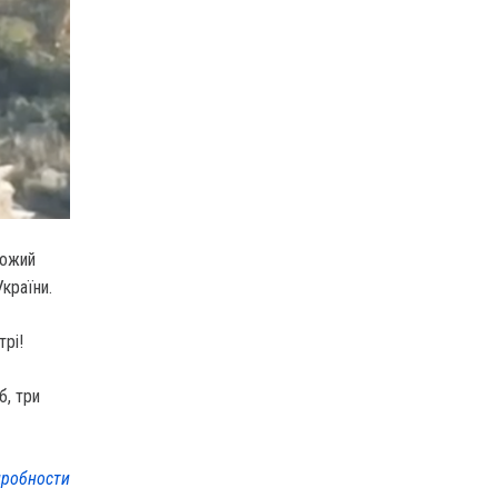
рожий
країни.
трі!
б, три
робности