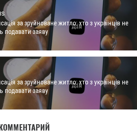
us
ація за зруйноване житло: хто з українців не
us
ь подавати заяву
ація за зруйноване житло: хто з українців не
ь подавати заяву
 КОММЕНТАРИЙ