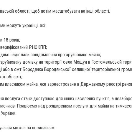
ївській області, щоб потім масштабувати на інші області.
ми можуть українці, які:
и 18 років;
 верифікований РНОКПП;
дньо надіслали повідомлення про зруйноване майно;
зруйновану домівку на території села Мощун в Гостомельській тери
і або в смт Бородянка Бородянської селищної територіальної гром
кої області;
им власником майна, яке зареєстроване в Державному реєстрі речов
ня послуга стане доступною для інших населених пунктів, а незабаро
власників. Працюємо над розширенням послуги для майна на тимчасо
 України.
ування можна за посиланням.