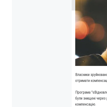
Власники зруйновано
отримати компенсац
Програма "єВідновле
були знищені через 
компенсацію.