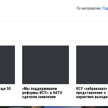
По материалам:
Под
 ще 50
«Мы поддерживаем
КСУ «забраковал»
реформы ВСУ»: в НАТО
представление о
сделали заявление
карантине выходн