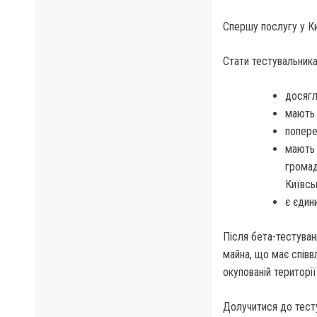
Спершу послугу у Ки
Стати тестувальника
досягл
мають
попере
мають 
громад
Київсь
є єдин
Після бета-тестуван
майна, що має спів
окупованій території
Долучитися до тест