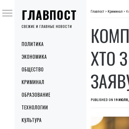
Skip
ГЛАВПОСТ
to
Главпост
>
Криминал
>
К
content
КОМП
СВЕЖИЕ И ГЛАВНЫЕ НОВОСТИ
Primary
ПОЛИТИКА
Menu
ХТО 
ЭКОНОМИКА
ОБЩЕСТВО
ЗАЯВ
КРИМИНАЛ
ОБРАЗОВАНИЕ
PUBLISHED ON
19 ИЮЛЯ,
ТЕХНОЛОГИИ
КУЛЬТУРА