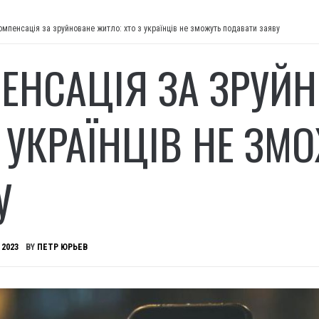
омпенсація за зруйноване житло: хто з українців не зможуть подавати заяву
ЕНСАЦІЯ ЗА ЗРУЙН
З УКРАЇНЦІВ НЕ ЗМ
У
 2023
BY
ПЕТР ЮРЬЕВ