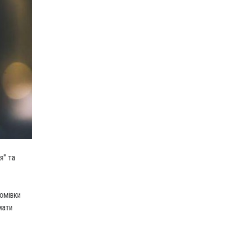
я" та
омівки
мати