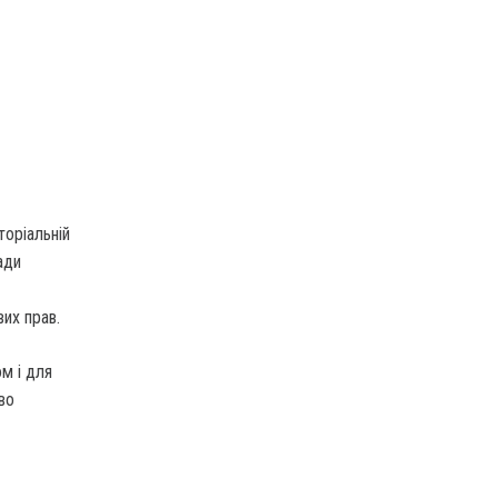
торіальній
ади
их прав.
м і для
во