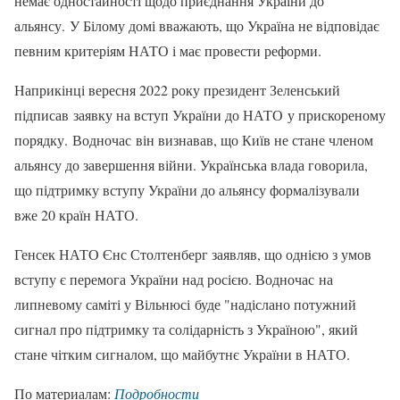
немає одностайності щодо приєднання України до
альянсу. У Білому домі вважають, що Україна не відповідає
певним критеріям НАТО і має провести реформи.
Наприкінці вересня 2022 року президент Зеленський
підписав заявку на вступ України до НАТО у прискореному
порядку. Водночас він визнавав, що Київ не стане членом
альянсу до завершення війни. Українська влада говорила,
що підтримку вступу України до альянсу формалізували
вже 20 країн НАТО.
Генсек НАТО Єнс Столтенберг заявляв, що однією з умов
вступу є перемога України над росією. Водночас на
липневому саміті у Вільнюсі буде "надіслано потужний
сигнал про підтримку та солідарність з Україною", який
стане чітким сигналом, що майбутнє України в НАТО.
По материалам:
Подробности