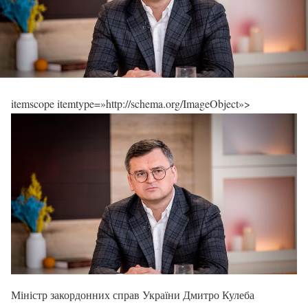
itemscope itemtype=»http://schema.org/ImageObject»>
Міністр закордонних справ України Дмитро Кулеба