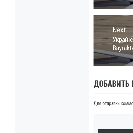
Next
Україн
Next
Bayrakt
post:
ДОБАВИТЬ
Для отправки комм