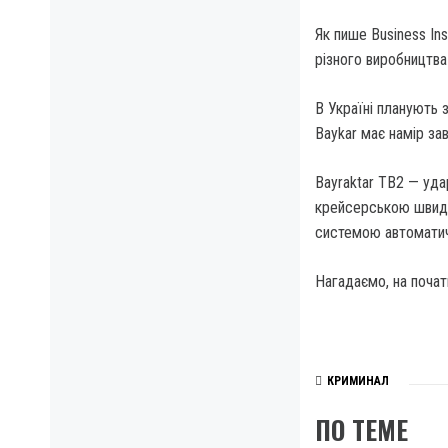
Як пише Business Ins
різного виробництва
В Україні планують 
Baykar має намір за
Bayraktar TB2 — уда
крейсерською швидк
системою автоматичн
Нагадаємо, на почат
КРИМИНАЛ
ПО ТЕМЕ