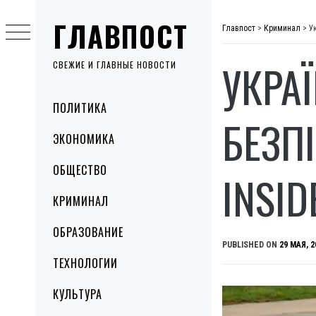
Skip
ГЛАВПОСТ
to
Главпост
>
Криминал
>
У
content
УКРА
СВЕЖИЕ И ГЛАВНЫЕ НОВОСТИ
Primary
ПОЛИТИКА
Menu
БЕЗП
ЭКОНОМИКА
ОБЩЕСТВО
INSID
КРИМИНАЛ
ОБРАЗОВАНИЕ
PUBLISHED ON
29 МАЯ, 2
ТЕХНОЛОГИИ
КУЛЬТУРА