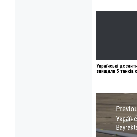
Українські десант
знищили 5 танків 
Навигация
по
Previo
записям
Україн
Previo
Bayrakt
post: