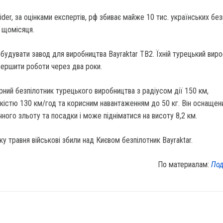
ider, за оцінками експертів, рф збиває майже 10 тис. українських без
 щомісяця.
збудувати завод для виробництва Bayraktar TB2. Їхній турецький вир
вершити роботи через два роки.
рний безпілотник турецького виробництва з радіусом дії 150 км,
істю 130 км/год та корисним навантаженням до 50 кг. Він оснащен
ого зльоту та посадки і може підніматися на висоту 8,2 км.
ку травня військові збили над Києвом безпілотник Bayraktar.
По материалам:
Под