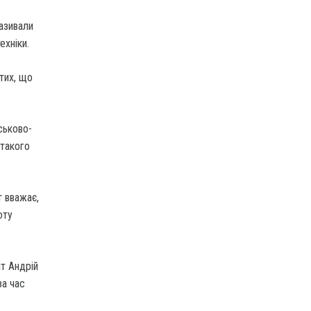
називали
ехніки.
 тих, що
ськово-
 такого
т вважає,
оту
т Андрій
за час