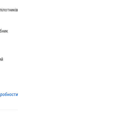
пілотників
обник
ий
робности