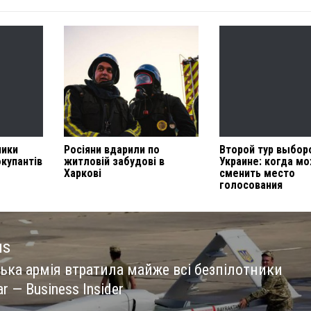
ники
Росіяни вдарили по
Второй тур выбор
окупантів
житловій забудові в
Украине: когда м
Харкові
сменить место
голосования
us
ська армія втратила майже всі безпілотники
us
ar — Business Insider