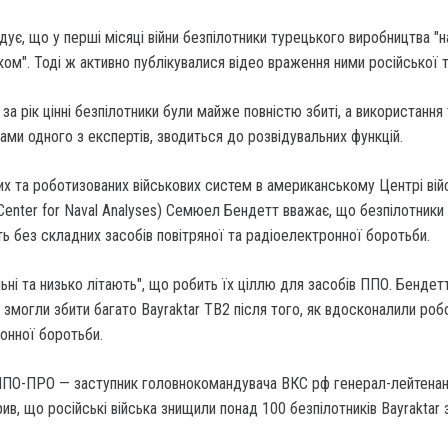
адує, що у перші місяці війни безпілотники турецького виробництва "
ком". Тоді ж активно публікувалися відео враження ними російської т
за рік цінні безпілотники були майже повністю збиті, а використання
ами одного з експертів, зводиться до розвідувальних функцій.
их та роботизованих військових систем в американському Центрі вій
Center for Naval Analyses) Семюел Бендетт вважає, що безпілотники
 без складних засобів повітряної та радіоелектронної боротьби.
льні та низько літають", що робить їх ціллю для засобів ППО. Бендет
а змогли збити багато Bayraktar TB2 після того, як вдосконалили роб
онної боротьби.
ППО-ПРО — заступник головнокомандувача ВКС рф генерал-лейтенан
рив, що російські війська знищили понад 100 безпілотників Bayraktar 