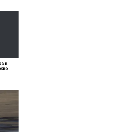
ов в
ожно