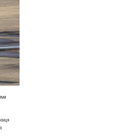
ими
кінця
но