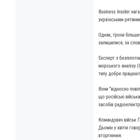
Business Insider наг
українським рятівни
Однак, трохи більше 
залишилися, за слов
Експерт з безпілотн
морського аналізу (
типу добре працюють
Вони "відносно пові
що російські військ
засобів радіоелектр
Командувач військ 
Дьомін у квітні гово
вторгнення.