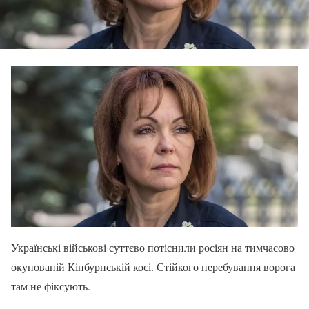
Українські військові суттєво потіснили росіян на тимчасово
окупованій Кінбурнській косі. Стійкого перебування ворога
там не фіксують.