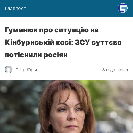
Главпост
Гуменюк про ситуацію на
Кінбурнській косі: ЗСУ суттєво
потіснили росіян
Петр Юрьев
3 года назад