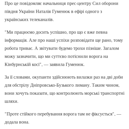
Про це повідомляє начальниця прес-центру Сил оборони
півдня України Наталія Гуменюк в ефірі одного з
українських телеканалів.
"Ми працюємо досить успішно, про що є вже певна
інформація. Але про наші успіхи розповідати ще рано, тому
робота триває. А звітувати будемо трохи пізніше. Загалом
можу зазначити, що ми суттєво потіснили ворога на
Кінбурнській косі", — заявила Гуменюк.
За її словами, окупанти здійснюють вилазки раз на дві доби
для обстрілу Дніпровсько-Бузького лиману. Таким чином,
вони хочуть показати, що контролюють морські транспортні
шляхи.
"Проте стійкого перебування ворога там не фіксується", —
додала вона.