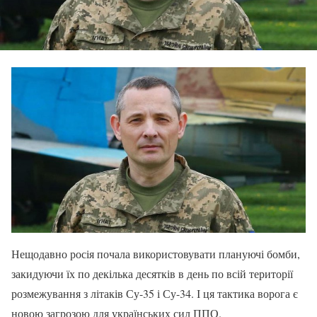
Нещодавно росія почала використовувати плануючі бомби,
закидуючи їх по декілька десятків в день по всій території
розмежування з літаків Су-35 і Су-34. І ця тактика ворога є
новою загрозою для українських сил ППО.