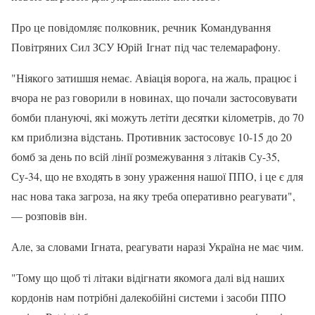
Про це повідомляє полковник, речник Командування
Повітряних Сил ЗСУ Юрій Ігнат під час телемарафону.
"Ніякого затишшя немає. Авіація ворога, на жаль, працює і
вчора не раз говорили в новинах, що почали застосовувати
бомби плануючі, які можуть летіти десятки кілометрів, до 70
км приблизна відстань. Противник застосовує 10-15 до 20
бомб за день по всій лінії розмежування з літаків Су-35,
Су-34, що не входять в зону ураження нашої ППО, і це є для
нас нова така загроза, на яку треба оперативно реагувати",
— розповів він.
Але, за словами Ігната, реагувати наразі Україна не має чим.
"Тому що щоб ті літаки відігнати якомога далі від наших
кордонів нам потрібні далекобійні системи і засоби ППО