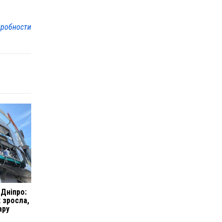
робности
 Дніпро:
х зросла,
ару