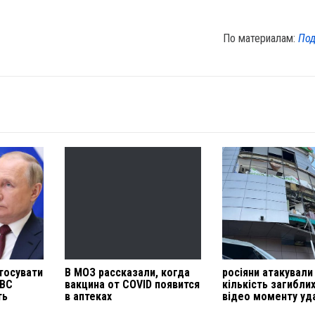
По материалам:
Под
тосувати
В МОЗ рассказали, когда
росіяни атакували
МВС
вакцина от COVID появится
кількість загибли
ть
в аптеках
відео моменту уд