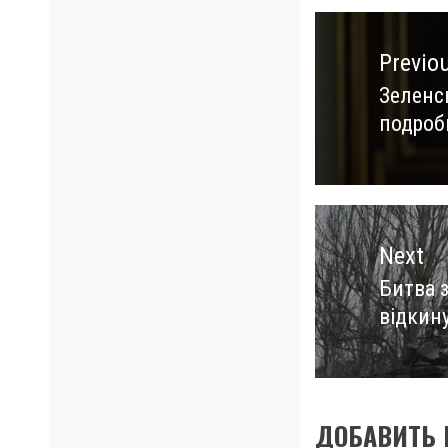
Навигация
по
Previo
записям
Зеленсь
Previo
подроб
post:
Next
Битва з
Next
відкину
post:
ДОБАВИТЬ