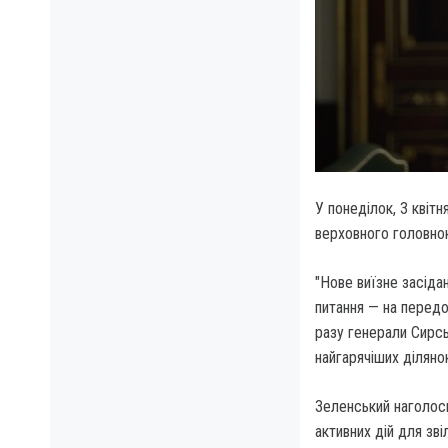
У понеділок, 3 квіт
верховного головнок
"Нове виїзне засіда
питання — на передов
разу генерали Сирсь
найгарячіших діляно
Зеленський наголоси
активних дій для зві