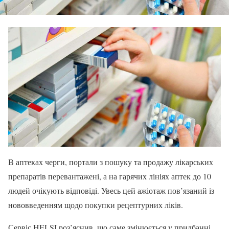
В аптеках черги, портали з пошуку та продажу лікарських
препаратів перевантажені, а на гарячих лініях аптек до 10
людей очікують відповіді. Увесь цей ажіотаж пов’язаний із
нововведенням щодо покупки рецептурних ліків.
Сервіс HELSI роз’яснив, що саме змінюється у придбанні