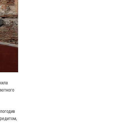
жила
алютного
 погодив
кредитом,