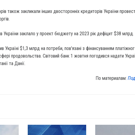
рів також закликали інших двосторонніх кредиторів України провес
оргів.
ів України заклало у проект бюджету на 2023 рік дефіцит $38 млрд.
ив Україні $1,3 млрд на потреби, пов'язані з фінансуванням платіжно
сфері продовольства. Світовий банк 1 жовтня погодився надати Укра
анії та Данії.
По материалам:
Под