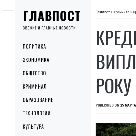
Skip
ГЛАВПОСТ
to
Главпост
>
Криминал
>
К
content
КРЕД
СВЕЖИЕ И ГЛАВНЫЕ НОВОСТИ
Primary
ПОЛИТИКА
Menu
ВИПЛ
ЭКОНОМИКА
ОБЩЕСТВО
РОКУ
КРИМИНАЛ
ОБРАЗОВАНИЕ
PUBLISHED ON
25 МАРТА
ТЕХНОЛОГИИ
КУЛЬТУРА