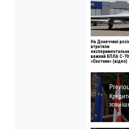
На Донеччині росі
втратили
експериментальн
важкий БПЛА С-70
«Охотник» (відео)
Навигация
по
Previo
записям
Кредит
Previo
зовніш
post: