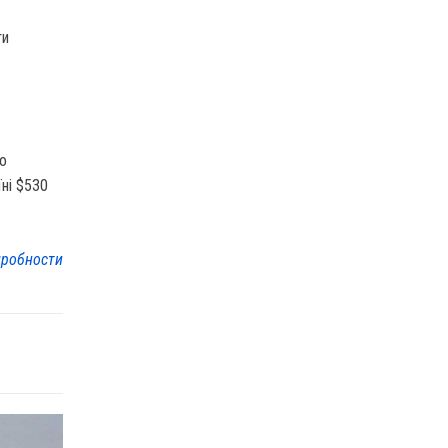
ти
го
їні $530
робности