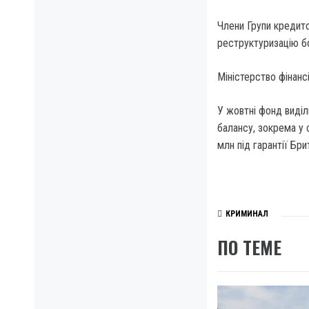
Члени Групи кредито
реструктуризацію б
Міністерство фінанс
У жовтні фонд виділ
балансу, зокрема у 
млн під гарантії Брит
КРИМИНАЛ
ПО ТЕМЕ