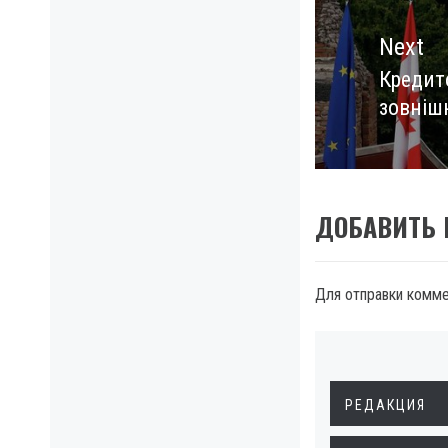
Next
Кредит
Next
зовніш
post:
ДОБАВИТЬ
Для отправки комм
РЕДАКЦИЯ