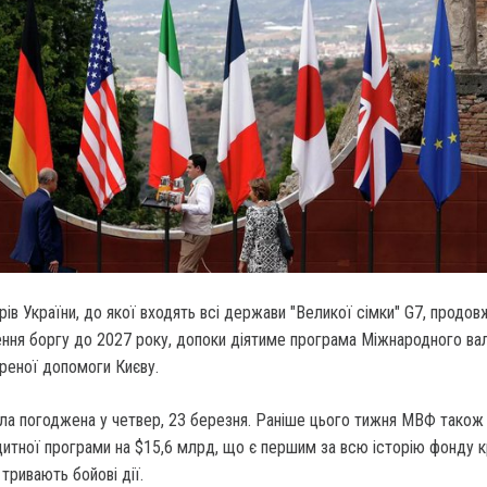
рів України, до якої входять всі держави "Великої сімки" G7, продов
ення боргу до 2027 року, допоки діятиме програма Міжнародного в
реної допомоги Києву.
ула погоджена у четвер, 23 березня. Раніше цього тижня МВФ також
дитної програми на $15,6 млрд, що є першим за всю історію фонду 
 тривають бойові дії.