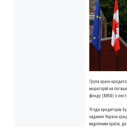
Група країн-кредито
мораторій на погаш
фонду (МВФ) з екст
Угода кредиторів б
надання Україні кре
виділеним країні, де