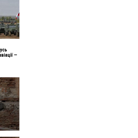
русь
віації —