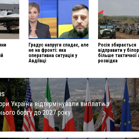
яни
Градус напруги спадає, але
Росія збирається
не на фронті: яка
відправити у біло
ий
оперативна ситуація у
більше тактичної а
Авдіївці
розвідка
us
ори України відтермінували виплати з
us
нього боргу до 2027 року