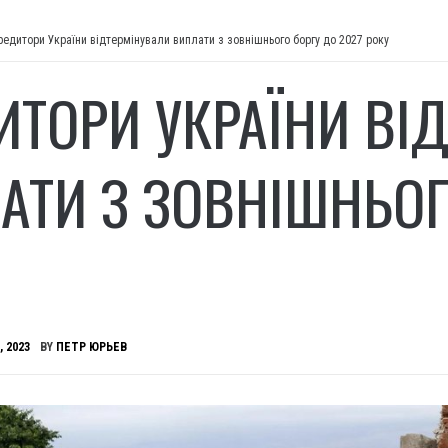
редитори України відтермінували виплати з зовнішнього боргу до 2027 року
ИТОРИ УКРАЇНИ ВІ
АТИ З ЗОВНІШНЬОГ
, 2023
BY
ПЕТР ЮРЬЕВ