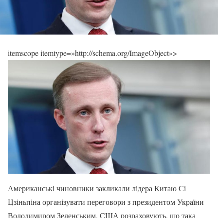
itemscope itemtype=»http://schema.org/ImageObject»>
Американські чиновники закликали лідера Китаю Сі
Цзіньпіна організувати переговори з президентом України
Володимиром Зеленським. США розраховують, що така