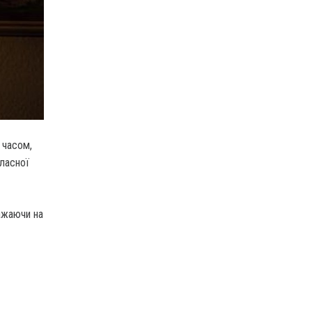
 часом,
бласної
ажаючи на