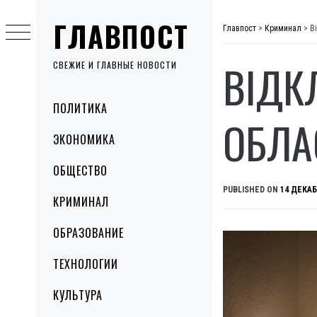
Skip
ГЛАВПОСТ
to
Главпост
>
Криминал
>
В
content
ВІДК
СВЕЖИЕ И ГЛАВНЫЕ НОВОСТИ
Primary
ПОЛИТИКА
Menu
ОБЛА
ЭКОНОМИКА
ОБЩЕСТВО
PUBLISHED ON
14 ДЕКАБ
КРИМИНАЛ
ОБРАЗОВАНИЕ
ТЕХНОЛОГИИ
КУЛЬТУРА