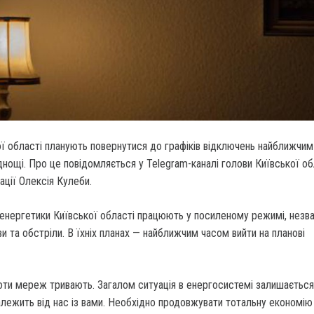
ї області планують повернутися до графіків відключень найближчим
днощі. Про це повідомляється у Telegram-каналі голови Київської о
ації Олексія Кулеби.
 енергетики Київської області працюють у посиленому режимі, незв
ви та обстріли. В їхніх планах — найближчим часом вийти на планові
оти мереж тривають. Загалом ситуація в енергосистемі залишається
лежить від нас із вами. Необхідно продовжувати тотальну економію