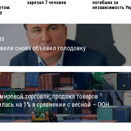
зарезал 7 человек
погибших за
утом:
независимость У
у
us
вили снова объявил голодовку
us
 мировой торговле: продажа товаров
илась на 1% в сравнении с весной – ООН