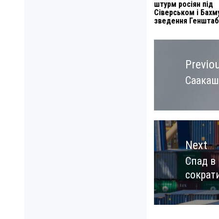
штурм росіян під
Сіверськом і Бахм
зведення Генштаб
Навигация
по
Previo
записям
Саакаш
Previo
post:
Next
Спад в
Next
сократ
post: