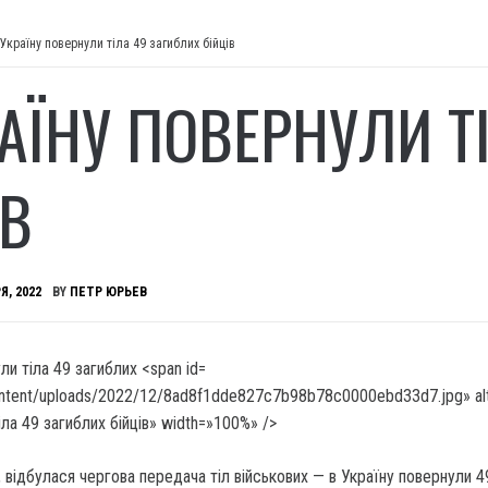
 Україну повернули тіла 49 загиблих бійців
РАЇНУ ПОВЕРНУЛИ Т
ІВ
Я, 2022
BY
ПЕТР ЮРЬЕВ
content/uploads/2022/12/8ad8f1dde827c7b98b78c0000ebd33d7.jpg» al
іла 49 загиблих бійців» width=»100%» />
я, відбулася чергова передача тіл військових — в Україну повернули 4