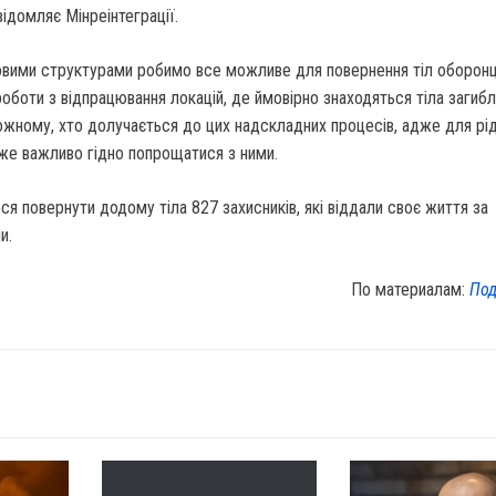
відомляє Мінреінтеграції.
ловими структурами робимо все можливе для повернення тіл оборонц
оботи з відпрацювання локацій, де ймовірно знаходяться тіла загиб
ожному, хто долучається до цих надскладних процесів, адже для рі
же важливо гідно попрощатися з ними.
ося повернути додому тіла 827 захисників, які віддали своє життя за
и.
По материалам:
Под