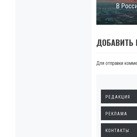
В Росс
Next
post:
ДОБАВИТЬ
Для отправки комм
РЕДАКЦИЯ
РЕКЛАМА
КОНТАКТЫ