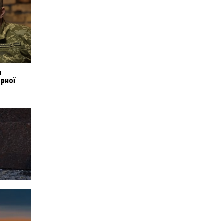
и
ерної