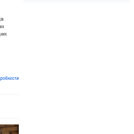
ів.
лих
дних
робности