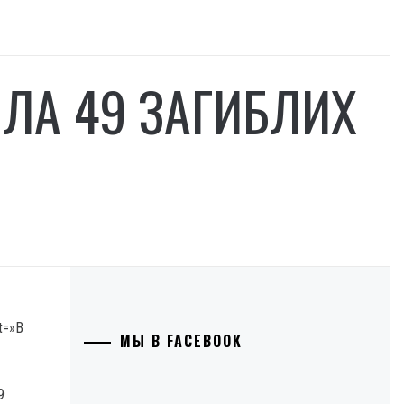
ІЛА 49 ЗАГИБЛИХ
t=»В
МЫ В FACEBOOK
9