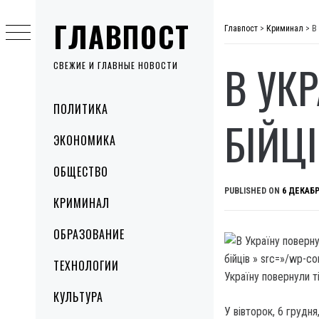
Skip
ГЛАВПОСТ
to
Главпост
>
Криминал
>
В
content
В УК
СВЕЖИЕ И ГЛАВНЫЕ НОВОСТИ
Primary
ПОЛИТИКА
Menu
БІЙЦ
ЭКОНОМИКА
ОБЩЕСТВО
PUBLISHED ON
6 ДЕКАБР
КРИМИНАЛ
ОБРАЗОВАНИЕ
бійців » src=»/wp-
ТЕХНОЛОГИИ
Україну повернули т
КУЛЬТУРА
У вівторок, 6 грудн