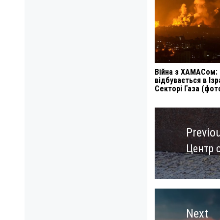
Війна з ХАМАСом:
відбувається в Ізра
Секторі Газа (фот
Навигация
по
Previo
записям
Центр 
Previo
post:
Next