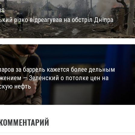
us
кий різко відреагував на обстріл Дніпра
us
ларов за баррель кажется более дельным
жением — Зеленский о потолке цен на
скую нефть
 КОММЕНТАРИЙ