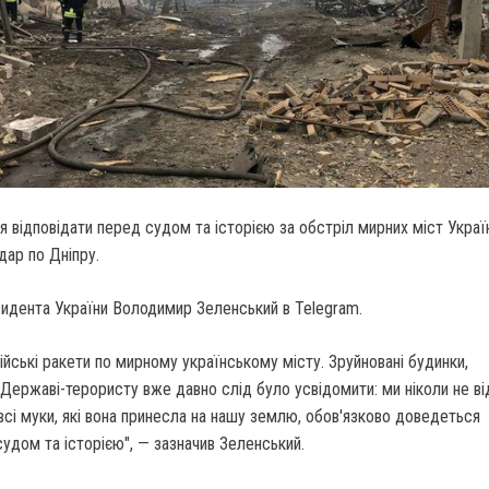
 відповідати перед судом та історією за обстріл мирних міст Україн
дар по Дніпру.
зидента України Володимир Зеленський в Telegram.
сійські ракети по мирному українському місту. Зруйновані будинки,
Державі-терористу вже давно слід було усвідомити: ми ніколи не в
всі муки, які вона принесла на нашу землю, обов'язково доведеться
судом та історією", — зазначив Зеленський.