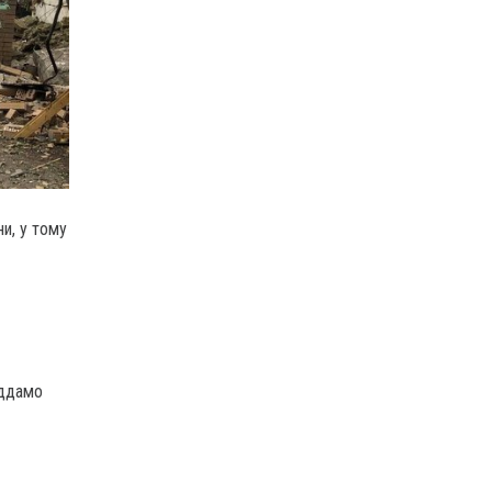
и, у тому
іддамо