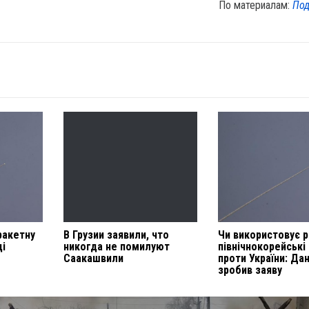
По материалам:
Под
ракетну
В Грузии заявили, что
Чи використовує р
ці
никогда не помилуют
північнокорейські
Саакашвили
проти України: Да
зробив заяву