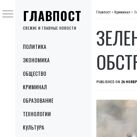
Skip
ГЛАВПОСТ
to
Главпост
>
Криминал
>
З
content
ЗЕЛЕ
СВЕЖИЕ И ГЛАВНЫЕ НОВОСТИ
Primary
ПОЛИТИКА
Menu
ОБСТ
ЭКОНОМИКА
ОБЩЕСТВО
PUBLISHED ON
26 НОЯБР
КРИМИНАЛ
ОБРАЗОВАНИЕ
ТЕХНОЛОГИИ
КУЛЬТУРА