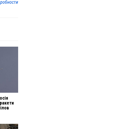
робности
осія
 ракети
нілов