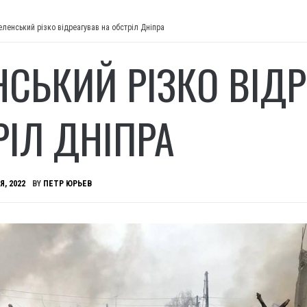
еленський різко відреагував на обстріл Дніпра
НСЬКИЙ РІЗКО ВІД
РІЛ ДНІПРА
Я, 2022
BY
ПЕТР ЮРЬЕВ