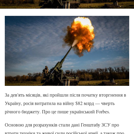
За дев'ять місяців, які пройшли після початку вторгнення в
Україну, росія витратила на війну $82 млрд — чверть
річного бюджету. Про це пише український Forbes.
Основою для розрахунків стали дані Генштабу ЗСУ про
втрати техніки та живої сили російської армії, а також про