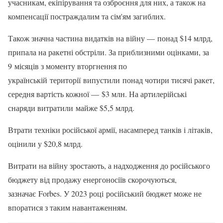
учасникам, екіпірування та озброєння для них, а також на
компенсації постраждалим та сім'ям загиблих.
Також значна частина видатків на війну — понад $14 млрд,
припала на ракетні обстріли. За приблизними оцінками, за
9 місяців з моменту вторгнення по
українській території випустили понад чотири тисячі ракет,
середня вартість кожної — $3 млн. На артилерійські
снаряди витратили майже $5,5 млрд.
Втрати техніки російської армії, насамперед танків і літаків,
оцінили у $20,8 млрд.
Витрати на війну зростають, а надходження до російського
бюджету від продажу енергоносіїв скорочуються,
зазначає Forbes. У 2023 році російський бюджет може не
впоратися з таким навантаженням.