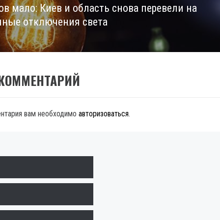
ов мало: Киев и область снова перевели на
нные отключения света
 КОММЕНТАРИЙ
ентария вам необходимо
авторизоваться
.