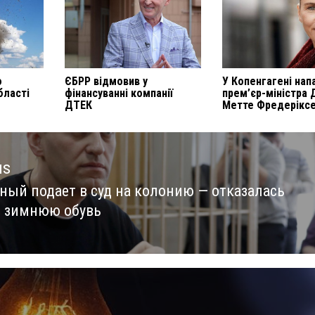
о
ЄБРР відмовив у
У Копенгагені нап
бласті
фінансуванні компанії
прем’єр-міністра 
ДТЕК
Метте Фредерікс
us
ный подает в суд на колонию — отказалась
us
 зимнюю обувь