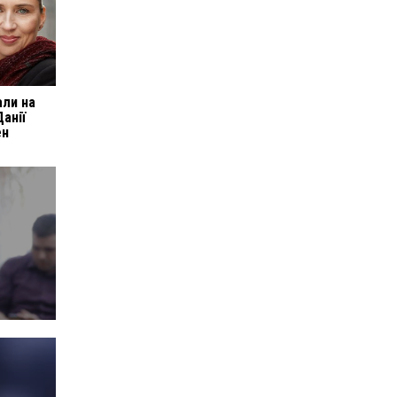
али на
Данії
ен