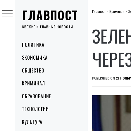
Skip
ГЛАВПОСТ
to
Главпост
>
Криминал
>
З
content
ЗЕЛЕ
СВЕЖИЕ И ГЛАВНЫЕ НОВОСТИ
Primary
ПОЛИТИКА
Menu
ЧЕРЕ
ЭКОНОМИКА
ОБЩЕСТВО
PUBLISHED ON
21 НОЯБР
КРИМИНАЛ
ОБРАЗОВАНИЕ
ТЕХНОЛОГИИ
КУЛЬТУРА