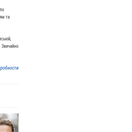
 по
ям та
ській,
. Звичайно
робности