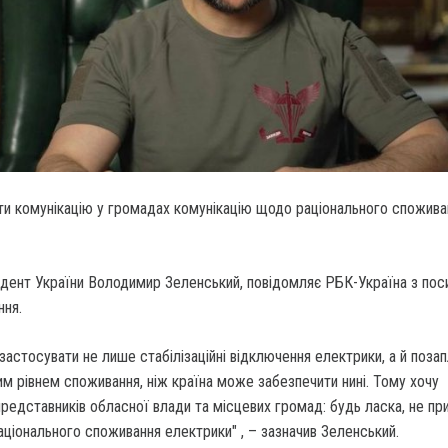
ти комунікацію у громадах комунікацію щодо раціонального спожива
идент України Володимир Зеленський, повідомляє РБК-Україна з по
ння.
застосувати не лише стабілізаційні відключення електрики, а й позап
м рівнем споживання, ніж країна може забезпечити нині. Тому хочу
представників обласної влади та місцевих громад: будь ласка, не пр
ціонального споживання електрики" , – зазначив Зеленський.