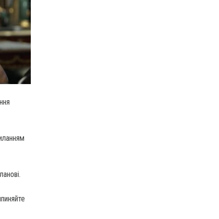
ння
силанням
ланові.
ипиняйте