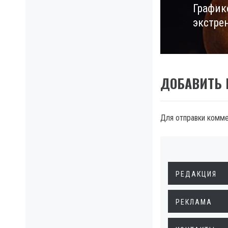
График
Next
экстре
post:
ДОБАВИТЬ
Для отправки комм
РЕДАКЦИЯ
РЕКЛАМА