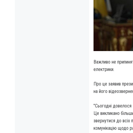
Важливо не припиня
електрики.
Про це заявив през
на його відеозверне
"Сьогодні довелося 
Це викликано більши
звернутися до всіх 
комунікацію щодо ра