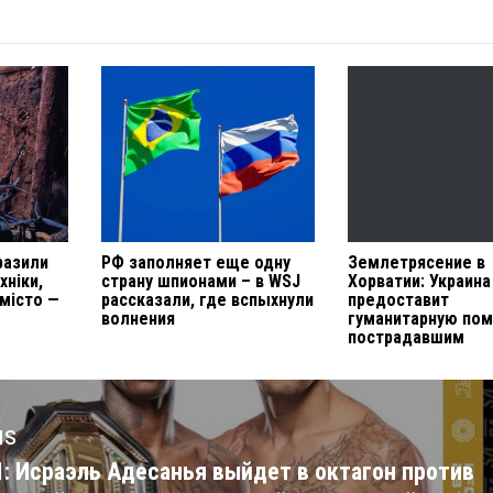
разили
РФ заполняет еще одну
Землетрясение в
хніки,
страну шпионами – в WSJ
Хорватии: Украина
 місто —
рассказали, где вспыхнули
предоставит
волнения
гуманитарную по
пострадавшим
us
1: Исраэль Адесанья выйдет в октагон против
us