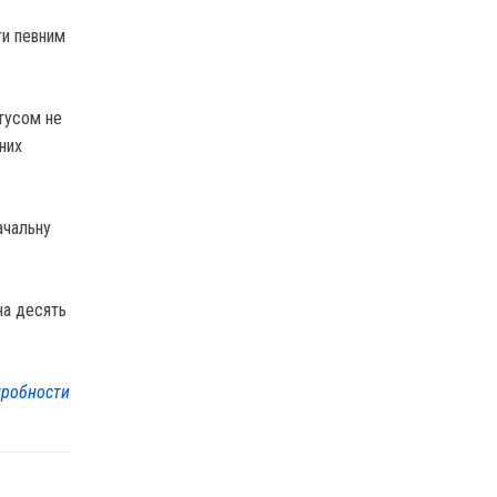
ти певним
атусом не
них
ачальну
на десять
робности