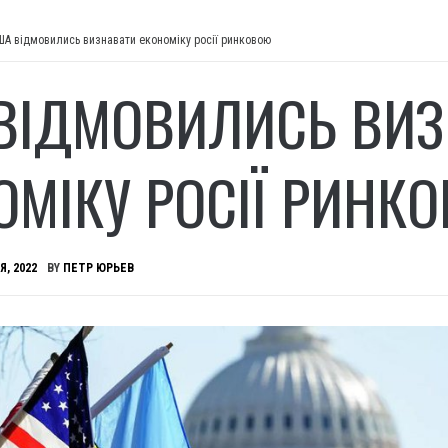
ША відмовились визнавати економіку росії ринковою
ВІДМОВИЛИСЬ ВИЗ
ОМІКУ РОСІЇ РИНК
Я, 2022
BY
ПЕТР ЮРЬЕВ