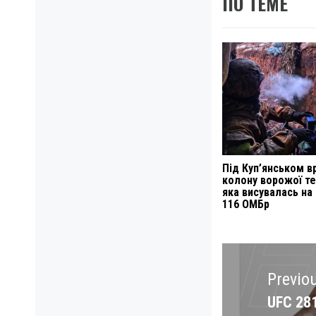
ПО ТЕМЕ
Під Куп’янськом в
колону ворожої те
яка висувалась на
116 ОМБр
Навигация
по
Previo
записям
UFC 28
Previo