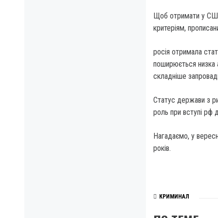
Щоб отримати у США
критеріям, прописан
росія отримала стат
поширюється низка 
складніше запровад
​Статус держави з р
роль при вступі рф д
Нагадаємо, у вересн
років.
КРИМИНАЛ