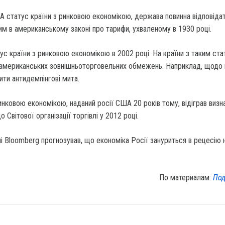
 статус країни з ринковою економікою, держава повинна відповіда
им в американському законі про тарифи, ухваленому в 1930 році.
ус країни з ринковою економікою в 2002 році. На країни з таким ст
американських зовнішньоторговельних обмежень. Наприклад, щодо 
ити антидемпінгові мита.
инковою економікою, наданий росії США 20 років тому, відіграв визн
о Світової організації торгівлі у 2012 році.
і Bloomberg прогнозував, що економіка Росії зануриться в рецесію 
По материалам:
Под