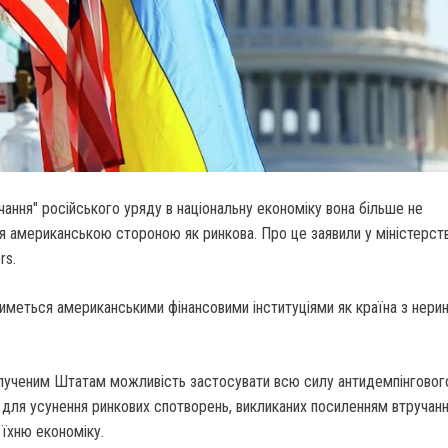
ання" російського уряду в національну економіку вона більше не
 американською стороною як ринкова. Про це заявили у міністерстві
rs.
иметься американськими фінансовими інституціями як країна з нери
.
лученим Штатам можливість застосувати всю силу антидемпінговог
для усунення ринкових спотворень, викликаних посиленням втручан
 їхню економіку.