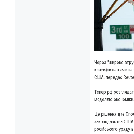
Через "широке втруч
класифікуватиметься
США, передає Reute
Тепер рф розглядат
моделлю економіки
Це рішення дає Спо
законодавства США 
російського уряду в