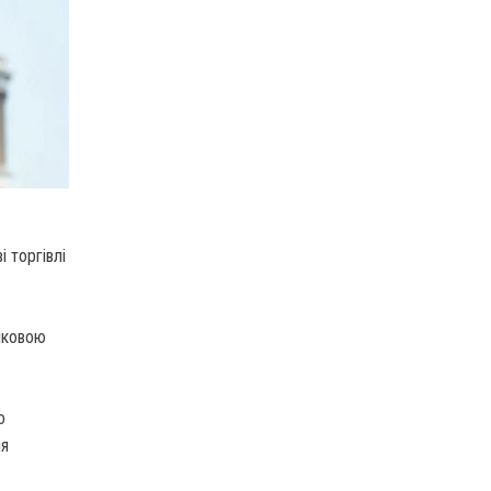
 торгівлі
нковою
о
ня