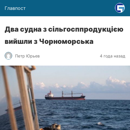
Главпост
Два судна з сільгосппродукцією
вийшли з Чорноморська
Петр Юрьев
4 года назад