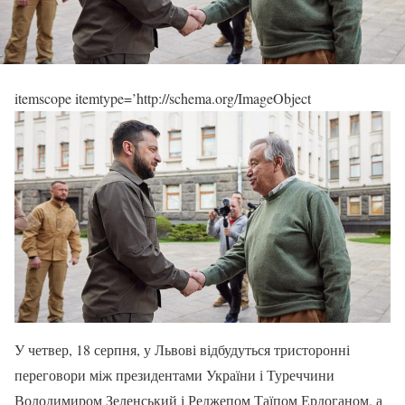
itemscope itemtype=’http://schema.org/ImageObject
У четвер, 18 серпня, у Львові відбудуться тристоронні
переговори між президентами України і Туреччини
Володимиром Зеленський і Реджепом Таїпом Ердоганом, а