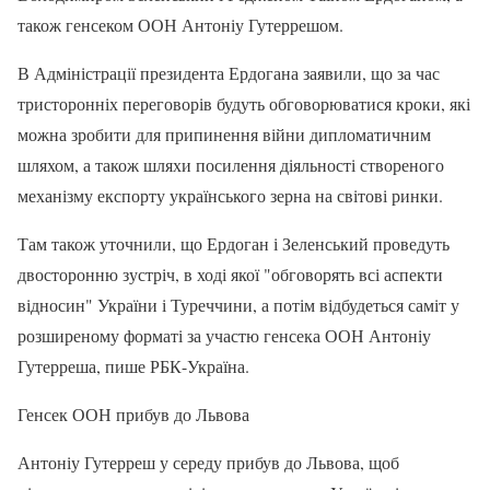
також генсеком ООН Антоніу Гутеррешом.
В Адміністрації президента Ердогана заявили, що за час
тристоронніх переговорів будуть обговорюватися кроки, які
можна зробити для припинення війни дипломатичним
шляхом, а також шляхи посилення діяльності створеного
механізму експорту українського зерна на світові ринки.
Там також уточнили, що Ердоган і Зеленський проведуть
двосторонню зустріч, в ході якої "обговорять всі аспекти
відносин" України і Туреччини, а потім відбудеться саміт у
розширеному форматі за участю генсека ООН Антоніу
Гутерреша, пише РБК-Україна.
Генсек ООН прибув до Львова
Антоніу Гутерреш у середу прибув до Львова, щоб