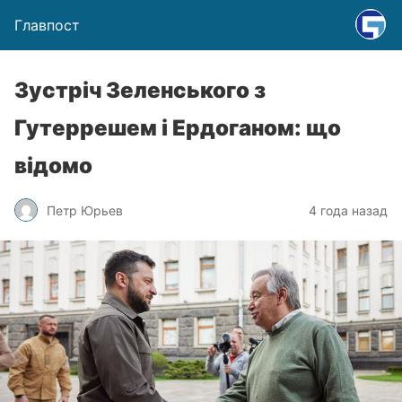
Главпост
Зустріч Зеленського з
Гутеррешем і Ердоганом: що
відомо
Петр Юрьев
4 года назад