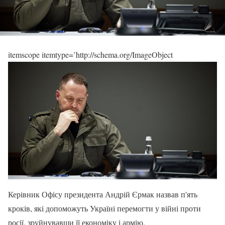
itemscope itemtype=’http://schema.org/ImageObject
Керівник Офісу президента Андрій Єрмак назвав п'ять
кроків, які допоможуть Україні перемогти у війні проти
росії, зруйнувавши її економіку і армію.