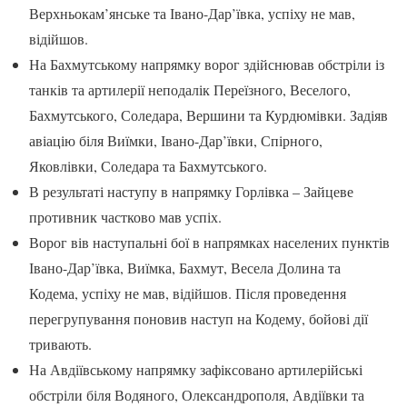
Верхньокам’янське та Івано-Дар’ївка, успіху не мав,
відійшов.
На Бахмутському напрямку ворог здійснював обстріли із
танків та артилерії неподалік Переїзного, Веселого,
Бахмутського, Соледара, Вершини та Курдюмівки. Задіяв
авіацію біля Виїмки, Івано-Дар’ївки, Спірного,
Яковлівки, Соледара та Бахмутського.
В результаті наступу в напрямку Горлівка – Зайцеве
противник частково мав успіх.
Ворог вів наступальні бої в напрямках населених пунктів
Івано-Дар’ївка, Виїмка, Бахмут, Весела Долина та
Кодема, успіху не мав, відійшов. Після проведення
перегрупування поновив наступ на Кодему, бойові дії
тривають.
На Авдіївському напрямку зафіксовано артилерійські
обстріли біля Водяного, Олександрополя, Авдіївки та