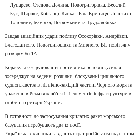
Лупареве, Степова Долина, Новогригорівка, Веселий
Кут, Широке, Кобзарці, Кавказ, Біла Криниця, Лепетиха,
Тополине, Іванівка, Потьомкине та Трудолюбівка.
Завдав авіаційних ударів поблизу Осокорівки, Андріївки,
Благодатного, Новогригорівки та Мирного. Вів повітряну
розвідку БпЛА.
Корабельне угруповання противника основні зусилля
зосереджує на веденні розвідки, блокуванні цивільного
судноплавства в північно-західній частині Чорного моря та
ураженні військових об’єктів і елементів інфраструктури в
глибині території України.
В готовності до застосування крилатих ракет морського
базування перебувають два їх носії.
Українські захисники завдають втрат російським окупантам