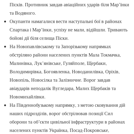
Пісків. Противник завдав авіаційних ударів біля Мар’їнки
та Водяного.
Окупанти намагалися вести наступальні бої в районах
Спартака і Мар’їнки, успіху не мали, відійшли. Тривають
бойові дії біля селища Піски.
На Новопавлівському та Запорізькому напрямках
обстріляно райони населених пунктів Мала Токмачка,
Малинівка, Лук’янівське, Гуляйполе, Щербаки,
Володимирівка, Богоявленка, Новоданилівка, Оріхів,
Новопіль, Новосілка та Залізничне. Ворог завдав
авіаударів неподалік Вугледара, Малих Щербаків та
Новомихайлівки.
На Південнобузькому напрямку, з метою сковування дій
наших підрозділів, ворог обстрілював позиції Сил
оборони та обʼєкти цивільної інфраструктури в районах
населених пунктів Українка, Посад-Покровське,