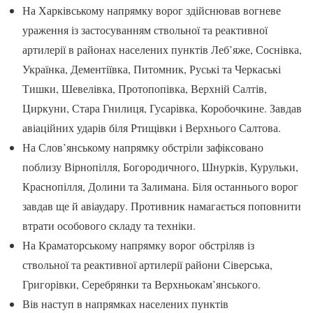
На Харківському напрямку ворог здійснював вогневе
ураження із застосуванням ствольної та реактивної
артилерії в районах населених пунктів Леб’яже, Соснівка,
Українка, Дементіївка, Питомник, Руські та Черкаські
Тишки, Шевелівка, Протопопівка, Верхній Салтів,
Циркуни, Стара Гнилиця, Гусарівка, Коробочкине. Завдав
авіаційних ударів біля Ртищівки і Верхнього Салтова.
На Слов’янському напрямку обстріли зафіксовано
поблизу Вірнопілля, Богородичного, Шнурків, Курульки,
Краснопілля, Долини та Залимана. Біля останнього ворог
завдав ще й авіаудару. Противник намагається поповнити
втрати особового складу та техніки.
На Краматорському напрямку ворог обстріляв із
ствольної та реактивної артилерії райони Сіверська,
Григорівки, Серебрянки та Верхньокам’янського.
Вів наступ в напрямках населених пунктів