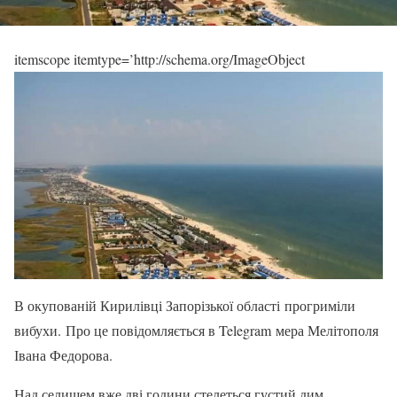
itemscope itemtype=’http://schema.org/ImageObject
В окупованій Кирилівці Запорізької області прогриміли
вибухи. Про це повідомляється в Telegram мера Мелітополя
Івана Федорова.
Над селищем вже дві години стелеться густий дим.