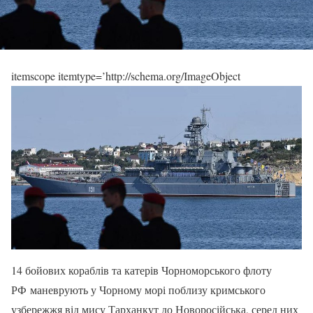
itemscope itemtype=’http://schema.org/ImageObject
14 бойових кораблів та катерів Чорноморського флоту
РФ маневрують у Чорному морі поблизу кримського
узбережжя від мису Тарханкут до Новоросійська, серед них