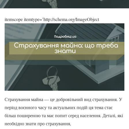
itemscope itemtype=’http://schema.org/ImageObject
Страхування майна — це добровільний вид страхування. У
період воєнного часу та актуальних подій ця тема стає
більш поширеною та має попит серед населення. Деталі, які
необхідно знати про страхування,