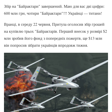
Збір на "Байрактари" завершений. Маю для вас дві цифри:
600 млн грн, чотири "Байрактари"!!! Українці — титани!
Вранці, в середу 22 червня, Притула оголосив збір грошей
на купівлю трьох "Байрактарів. Перший внесок у розмірі $2
млн зробив його фонд з попередніх пожертв, ще $13 млн
він попросив зібрати українців впродовж тижня.