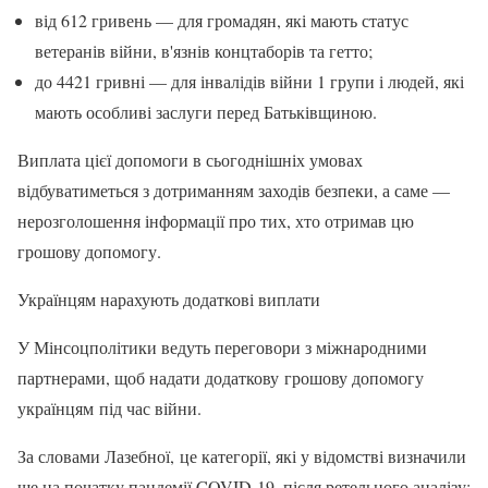
від 612 гривень — для громадян, які мають статус
ветеранів війни, в'язнів концтаборів та гетто;
до 4421 гривні — для інвалідів війни 1 групи і людей, які
мають особливі заслуги перед Батьківщиною.
Виплата цієї допомоги в сьогоднішніх умовах
відбуватиметься з дотриманням заходів безпеки, а саме —
нерозголошення інформації про тих, хто отримав цю
грошову допомогу.
Українцям нарахують додаткові виплати
У Мінсоцполітики ведуть переговори з міжнародними
партнерами, щоб надати додаткову грошову допомогу
українцям під час війни.
За словами Лазебної, це категорії, які у відомстві визначили
ще на початку пандемії COVID-19, після ретельного аналізу: