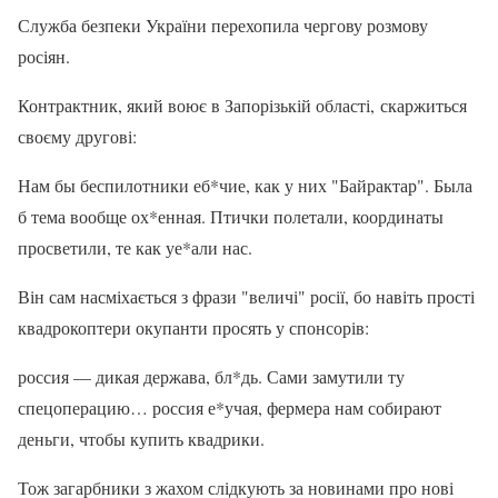
Служба безпеки України перехопила чергову розмову
росіян.
Контрактник, який воює в Запорізькій області, скаржиться
своєму другові:
Нам бы беспилотники еб*чие, как у них "Байрактар". Была
б тема вообще ох*енная. Птички полетали, координаты
просветили, те как уе*али нас.
Він сам насміхається з фрази "величі" росії, бо навіть прості
квадрокоптери окупанти просять у спонсорів:
россия — дикая держава, бл*дь. Сами замутили ту
спецоперацию… россия е*учая, фермера нам собирают
деньги, чтобы купить квадрики.
Тож загарбники з жахом слідкують за новинами про нові