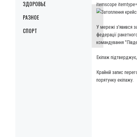
ЗДОРОВЬЕ
itemscope itemtype=
РАЗНОЕ
У мережі з'явився з
СПОРТ
федерації ракетног
командування "Півде
Екіпаж підтверджує
Крайній запис перего
порятунку екіпажу.