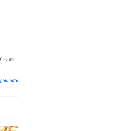
" на дні
робности