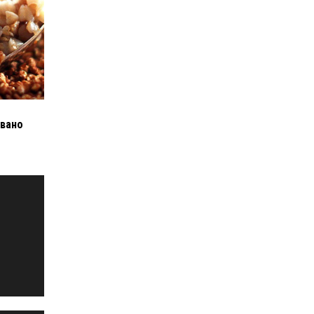
звано