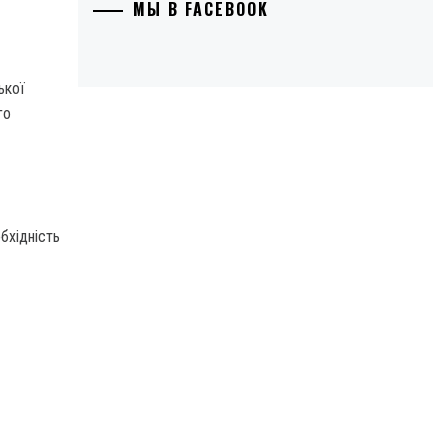
МЫ В FACEBOOK
ької
го
обхідність