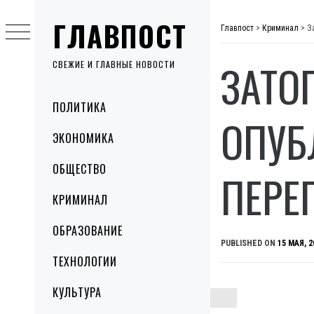
Skip
ГЛАВПОСТ
to
Главпост
>
Криминал
>
З
content
ЗАТО
СВЕЖИЕ И ГЛАВНЫЕ НОВОСТИ
Primary
ПОЛИТИКА
Menu
ОПУБ
ЭКОНОМИКА
ОБЩЕСТВО
ПЕРЕ
КРИМИНАЛ
ОБРАЗОВАНИЕ
PUBLISHED ON
15 МАЯ, 2
ТЕХНОЛОГИИ
КУЛЬТУРА