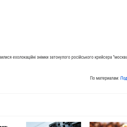
вилися ехолокаційні знімки затонулого російського крейсера "москва
По материалам:
Под