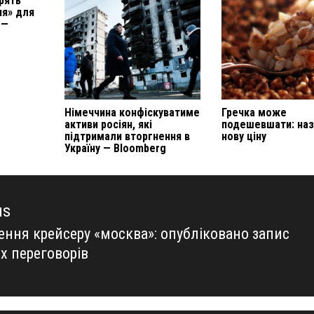
рять
ня» для
 —
Німеччина конфіскуватиме
Гречка може
активи росіян, які
подешевшати: на
підтримали вторгнення в
нову ціну
Україну — Bloomberg
us
ення крейсеру «москва»: опубліковано запис
us
х переговорів