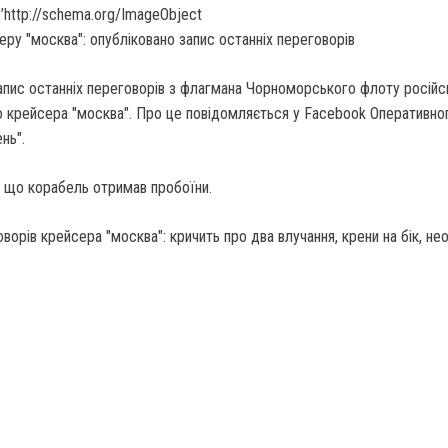
’http://schema.org/ImageObject
апис останніх переговорів з флагмана Чорноморського флоту російс
о крейсера "москва". Про це повідомляється у Facebook Оперативно
нь".
, що корабель отримав пробоїни.
ворів крейсера "москва": кричить про два влучання, крени на бік, не