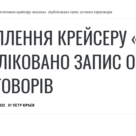
атоплення крейсеру «москва»: опубліковано запис останніх переговорів
ПЛЕННЯ КРЕЙСЕРУ 
ЛІКОВАНО ЗАПИС О
ГОВОРІВ
022
BY
ПЕТР ЮРЬЕВ