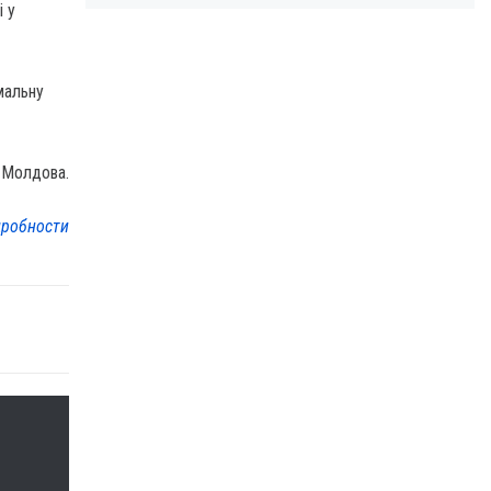
 у
мальну
, Молдова.
робности