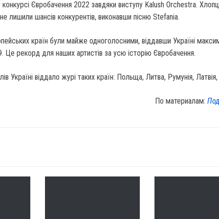
 конкурсі Євробачення 2022 завдяки виступу Kalush Orchestra.
Хлопці
 не лишили шансів конкурентів, виконавши пісню Stefania.
ропейських країн були майже одноголосними, віддавши Україні макси
39. Це рекорд для наших артистів за усю історію Євробачення.
ів Україні віддало журі таких країн: Польща, Литва, Румунія, Латвія
По материалам:
Под