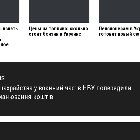
 искать
Цены на топливо: сколько
Пенсионерам в Ук
стоит бензин в Украине
готовят новый сю
ь
ьное
us
шахрайства у воєнний час: в НБУ попередили
us
манювання коштів