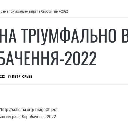
країна тріумфально виграла Євробачення-2022
ЇНА ТРІУМФАЛЬНО 
БАЧЕННЯ-2022
022
BY
ПЕТР ЮРЬЕВ
’http://schema.org/ImageObject