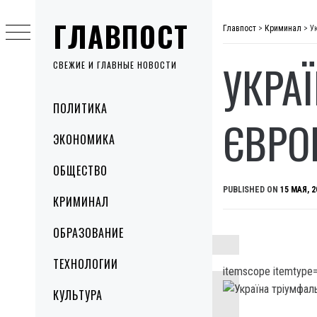
Skip
ГЛАВПОСТ
to
Главпост
>
Криминал
>
У
content
УКРА
СВЕЖИЕ И ГЛАВНЫЕ НОВОСТИ
Primary
ПОЛИТИКА
Menu
ЄВРО
ЭКОНОМИКА
ОБЩЕСТВО
PUBLISHED ON
15 МАЯ, 2
КРИМИНАЛ
ОБРАЗОВАНИЕ
ТЕХНОЛОГИИ
itemscope itemtype=
КУЛЬТУРА