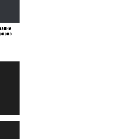
раине
рприз