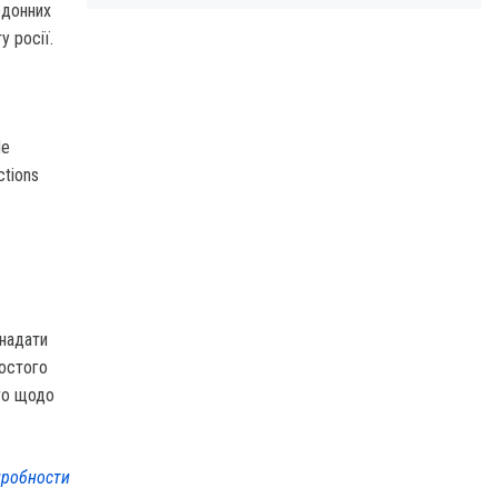
рдонних
 росії.
de
ctions
 надати
шостого
рго щодо
робности