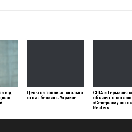
ла від
Цены на топливо: сколько
США и Германия с
цяної
стоит бензин в Украине
объявят о соглаш
ий
«Северному поток
Reuters