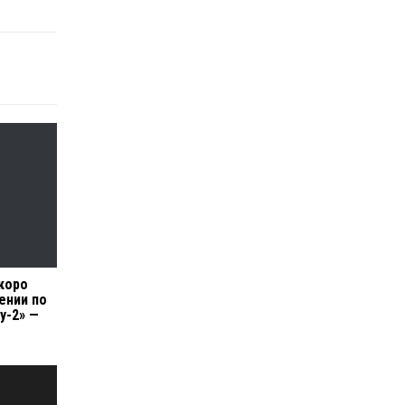
коро
ении по
у-2» —