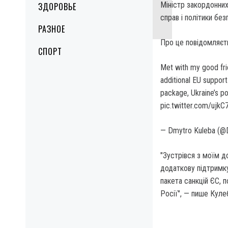
Міністр закордонни
ЗДОРОВЬЕ
справ і політики бе
РАЗНОЕ
Про це повідомляєть
СПОРТ
Met with my good fri
additional EU support
package, Ukraine’s po
pic.twitter.com/ujk
— Dmytro Kuleba (@
"Зустрівся з моїм 
додаткову підтримк
пакета санкцій ЄС, 
Росії", — пише Куле