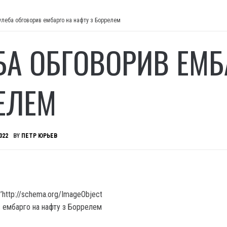
улеба обговорив ембарго на нафту з Боррелем
БА ОБГОВОРИВ ЕМБ
ЕЛЕМ
022
BY
ПЕТР ЮРЬЕВ
’http://schema.org/ImageObject