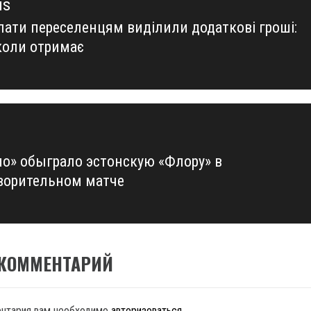
us
лати переселенцям виділили додаткові гроші:
us
 коли отримає
о» обыграло эстонскую «Флору» в
ворительном матче
 КОММЕНТАРИЙ
ентария вам необходимо
авторизоваться
.