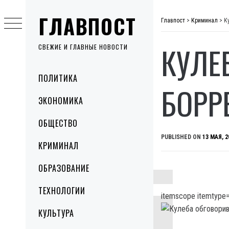
Skip
ГЛАВПОСТ
to
Главпост
>
Криминал
>
К
content
КУЛЕ
СВЕЖИЕ И ГЛАВНЫЕ НОВОСТИ
Primary
ПОЛИТИКА
Menu
БОРР
ЭКОНОМИКА
ОБЩЕСТВО
PUBLISHED ON
13 МАЯ, 2
КРИМИНАЛ
ОБРАЗОВАНИЕ
ТЕХНОЛОГИИ
itemscope itemtype=
КУЛЬТУРА