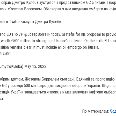
х справ Дмитро Кулеба зустрівся з представником ЄС з питань зако
зпеки Жозепом Боррелем. Обговорив з ним введення ембарго на нафту
ся в Twitter-акаунті Дмитра Кулеби.
end EU HR/VP @JosepBorrellF today. Grateful for his proposal to provi
 worth €500 million to strengthen Ukraine’s defense. On the sixth EU san
sition remains clear: it must include an oil embargo on Russia.
C7h7a0O
DmytroKuleba) May 13, 2022
добрим другом, Жозепом Боррелем сьогодні. Вдячний за пропозицію
у ЄС у розмірі 500 млн євро для зміцнення оборони України. Щодо 
позиція України залишається чіткою: він має включати нафтове емба
ба.
По материалам:
Под