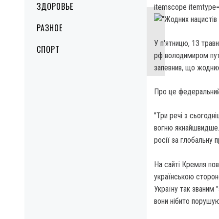
ЗДОРОВЬЕ
itemscope itemtype=
РАЗНОЕ
У п'ятницю, 13 тра
СПОРТ
рф володимиром путі
запевнив, що жодних 
Про це федеральний 
"Три речі з сьогодн
вогню якнайшвидше. 
росії за глобальну 
На сайті Кремля пов
українською стороно
Україну так званим 
вони нібито порушую