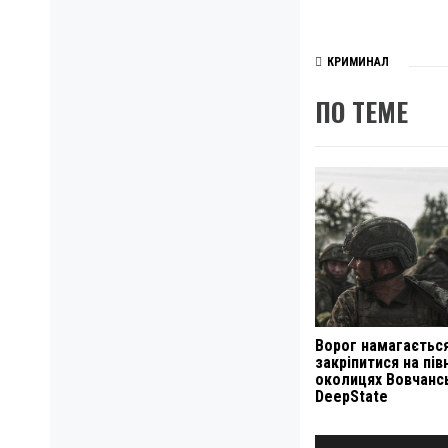
КРИМИНАЛ
ПО ТЕМЕ
Ворог намагаєтьс
закріпитися на пів
околицях Вовчанс
DeepState
Навигация