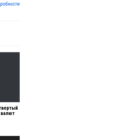
робности
твертый
с валют