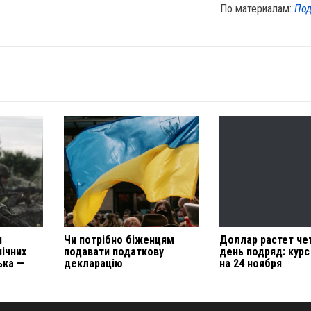
По материалам:
Под
я
Чи потрібно біженцям
Доллар растет че
нічних
подавати податкову
день подряд: кур
ька —
декларацію
на 24 ноября