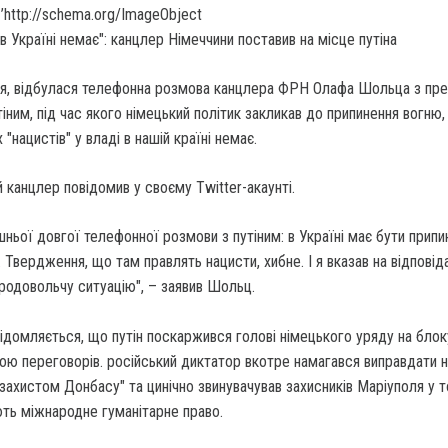
’http://schema.org/ImageObject
вня, відбулася телефонна розмова канцлера ФРН Олафа Шольца з пр
ним, під час якого німецький політик закликав до припинення вогню, 
"нацистів" у владі в нашій країні немає.
канцлер повідомив у своєму Twitter-акаунті.
ішньої довгої телефонної розмови з путіним: в Україні має бути припи
Твердження, що там правлять нацисти, хибне. І я вказав на відповід
продовольчу ситуацію", – заявив Шольц.
ідомляється, що путін поскаржився голові німецького уряду на блок
ю переговорів. російський диктатор вкотре намагався виправдати н
"захистом Донбасу" та цинічно звинувачував захисників Маріуполя у 
ть міжнародне гуманітарне право.