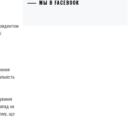
МЫ В FACEBOOK
езидентом
і
нення
альність
ування
апад на
тому, що