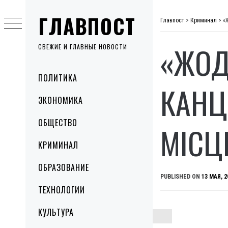
Skip
ГЛАВПОСТ
to
Главпост
>
Криминал
>
«
content
«ЖОД
СВЕЖИЕ И ГЛАВНЫЕ НОВОСТИ
Primary
ПОЛИТИКА
Menu
КАНЦ
ЭКОНОМИКА
ОБЩЕСТВО
МІСЦ
КРИМИНАЛ
ОБРАЗОВАНИЕ
PUBLISHED ON
13 МАЯ, 2
ТЕХНОЛОГИИ
КУЛЬТУРА