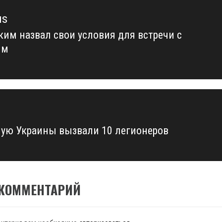
us
ким назвал свои условия для встречи с
us
ым
ную Украины вызвали 10 легионеров
 КОММЕНТАРИЙ