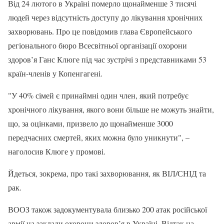
Від 24 лютого в Україні померло щонайменше 3 тисячі
людей через відсутність доступу до лікування хронічних
захворювань. Про це повідомив глава Європейського
регіонального бюро Всесвітньої організації охорони
здоров’я Ганс Клюге під час зустрічі з представниками 53
країн-членів у Копенгагені.
"У 40% сімей є принаймні один член, який потребує
хронічного лікування, якого вони більше не можуть знайти,
що, за оцінками, призвело до щонайменше 3000
передчасних смертей, яких можна було уникнути", –
наголосив Клюге у промові.
Йдеться, зокрема, про такі захворювання, як ВІЛ/СНІД та
рак.
ВООЗ також задокументувала близько 200 атак російської
армії на заклади охорони здоров’я в Україні. Відтак на