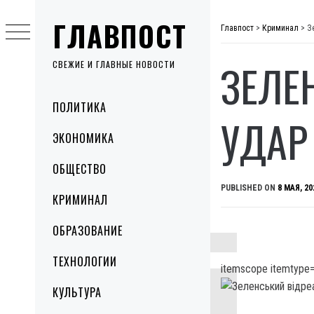
Skip
ГЛАВПОСТ
to
Главпост
>
Криминал
>
З
content
ЗЕЛЕ
СВЕЖИЕ И ГЛАВНЫЕ НОВОСТИ
Primary
ПОЛИТИКА
Menu
УДАР
ЭКОНОМИКА
ОБЩЕСТВО
PUBLISHED ON
8 МАЯ, 20
КРИМИНАЛ
ОБРАЗОВАНИЕ
ТЕХНОЛОГИИ
itemscope itemtype=
КУЛЬТУРА