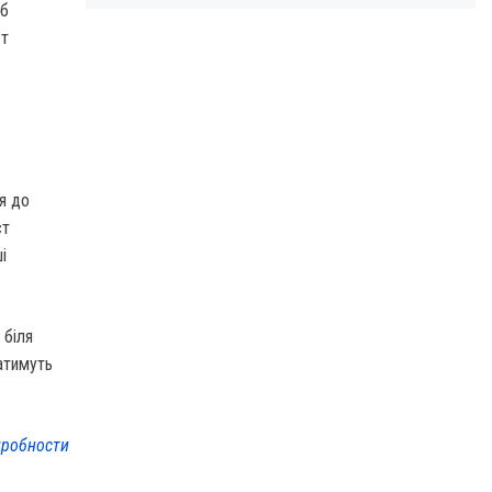
об
ст
я до
ст
і
 біля
чатимуть
робности