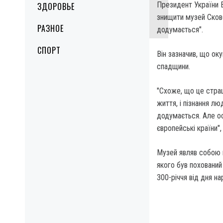
Президент України 
ЗДОРОВЬЕ
знищити музей Сково
РАЗНОЕ
додумається".
СПОРТ
Він зазначив, що ок
спадщини.
"Схоже, що це страш
життя, і пізнання л
додумається. Але ос
європейські країни"
Музей являв собою м
якого був похований
300-річчя від дня н