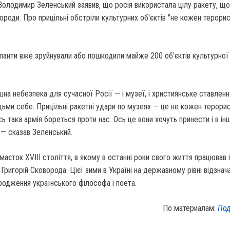
Володимир Зеленський заявив, що росія використала цілу ракету, щ
роди. Про прицільні обстріли культурних об'єктів "не кожен терори
упанти вже зруйнували або пошкодили майже 200 об'єктів культурної
на небезпека для сучасної Росії — і музеї, і християнське ставленн
юдьми себе. Прицільні ракетні удари по музеях — це не кожен терори
ь така армія бореться проти нас. Ось це вони хочуть принести і в інш
, — сказав Зеленський.
аєток XVIII століття, в якому в останні роки свого життя працював і
 Григорій Сковорода. Цієї зими в Україні на державному рівні відзна
ародження українського філософа і поета.
По материалам:
Под