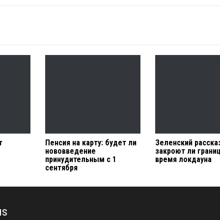
т
Пенсия на карту: будет ли
Зеленский расска
нововведение
закроют ли грани
принудительным с 1
время локдауна
сентября
us