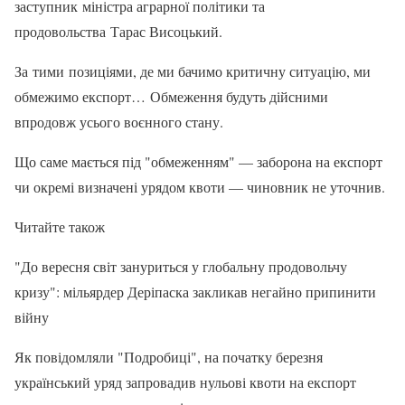
заступник міністра аграрної політики та
продовольства Тарас Висоцький.
За тими позиціями, де ми бачимо критичну ситуацію, ми
обмежимо експорт… Обмеження будуть дійсними
впродовж усього воєнного стану.
Що саме мається під "обмеженням" — заборона на експорт
чи окремі визначені урядом квоти — чиновник не уточнив.
Читайте також
"До вересня світ зануриться у глобальну продовольчу
кризу": мільярдер Деріпаска закликав негайно припинити
війну
Як повідомляли "Подробиці", на початку березня
український уряд запровадив нульові квоти на експорт