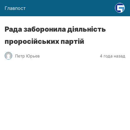
Главпост
Рада заборонила діяльність
проросійських партій
Петр Юрьев
4 года назад