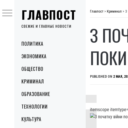
Skip
ГЛАВПОСТ
to
Главпост
>
Криминал
>
З
content
З ПО
СВЕЖИЕ И ГЛАВНЫЕ НОВОСТИ
Primary
ПОЛИТИКА
Menu
ПОКИ
ЭКОНОМИКА
ОБЩЕСТВО
PUBLISHED ON
2 МАЯ, 20
КРИМИНАЛ
ОБРАЗОВАНИЕ
ТЕХНОЛОГИИ
itemscope itemtype=
КУЛЬТУРА