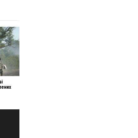
ві
лених