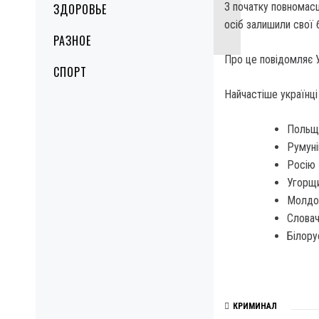
З початку повномасш
ЗДОРОВЬЕ
осіб залишили свої б
РАЗНОЕ
Про це повідомляє У
СПОРТ
Найчастіше українці
Польщу
Румуні
Росію 
Угорщи
Молдов
Словач
Білору
КРИМИНАЛ