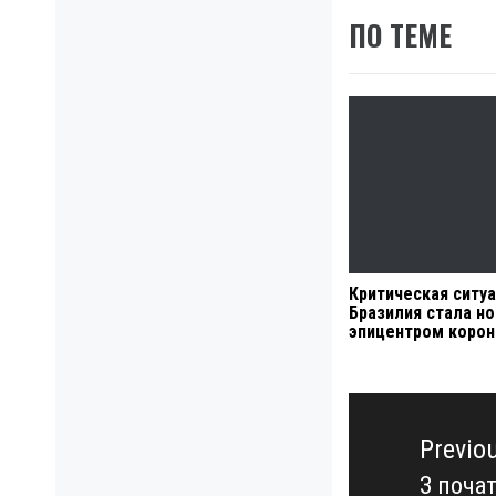
ПО ТЕМЕ
Критическая ситуа
Бразилия стала н
эпицентром корон
Навигация
по
Previo
записям
З поча
Previo