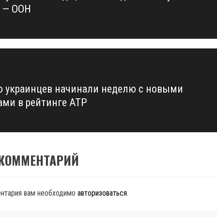
у — ООН
о украинцев начинали неделю с новыми
ами в рейтинге ATP
 КОММЕНТАРИЙ
ентария вам необходимо
авторизоваться
.