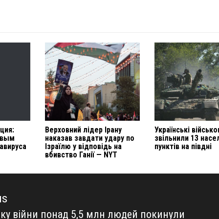
ция:
Верховний лідер Ірану
Українські військо
овым
наказав завдати удару по
звільнили 13 насе
авируса
Ізраїлю у відповідь на
пунктів на півдні
вбивство Ганії — NYT
us
тку війни понад 5,5 млн людей покинули
us