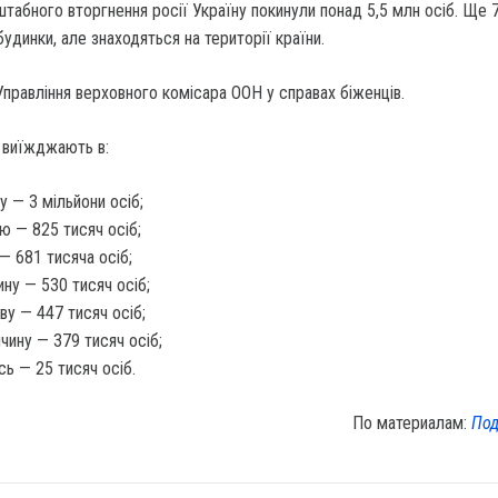
табного вторгнення росії Україну покинули понад 5,5 млн осіб.
Ще 7
удинки, але знаходяться на території країни.
правління верховного комісара ООН у справах біженців.
 виїжджають в:
 — 3 мільйони осіб;
ю — 825 тисяч осіб;
— 681 тисяча осіб;
ну — 530 тисяч осіб;
у — 447 тисяч осіб;
чину — 379 тисяч осіб;
сь — 25 тисяч осіб.
По материалам:
Под