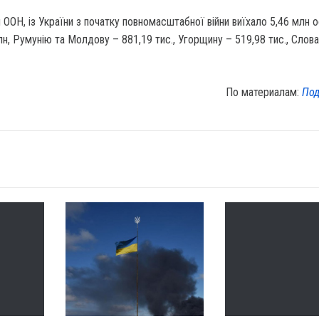
ООН, із України з початку повномасштабної війни виїхало 5,46 млн ос
н, Румунію та Молдову – 881,19 тис., Угорщину – 519,98 тис., Слов
По материалам:
Под