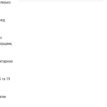
близько
 від
с.
горщини,
нітарною
б та 19
аїни