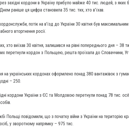
ерез західні кордони в Україну прибуло майже 40 тис.
людей, з яких 
 Днем раніше ця цифра становила 35 тис. тих, хто в’їхав.
рдонслужби, потік на в’їзд до України 30 квітня був максимальним
бного вторгнення росії.
их, хто виїхав 30 квітня, залишився на рівні попереднього дня – 38 ти
 них перетнули кордон з Польщею, решта проїхала до Словаччини, У
тня на українських кордонах оформлено понад 380 вантажівок з гума
одні – 250.
ідні кордони України з ЄС та Молдовою перетнули понад 78 тис. осі
собів.
бі Польщі повідомили, що з початку війни з України на територію кр
 осіб, у зворотному напрямку – 975 тис.