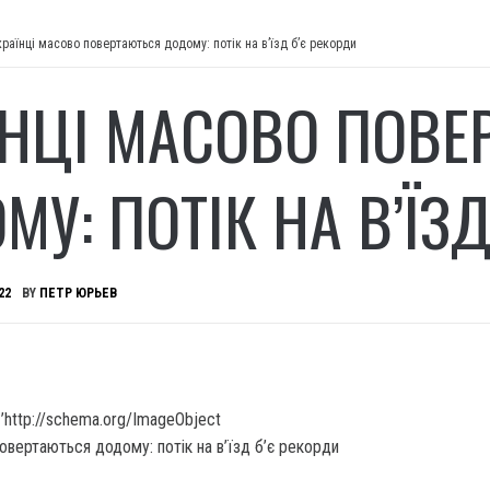
країнці масово повертаються додому: потік на в’їзд б’є рекорди
ЇНЦІ МАСОВО ПОВЕ
У: ПОТІК НА В’ЇЗД
22
BY
ПЕТР ЮРЬЕВ
’http://schema.org/ImageObject