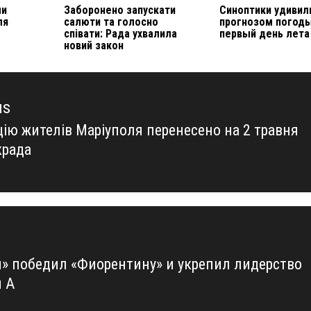
ли
Заборонено запускати
Синоптики удивил
ля
салюти та голосно
прогнозом погоды
співати: Рада ухвалила
первый день лета
новий закон
us
цію жителів Маріуполя перенесено на 2 травня
us
крада
» победил «Фиорентину» и укрепил лидерство
и А