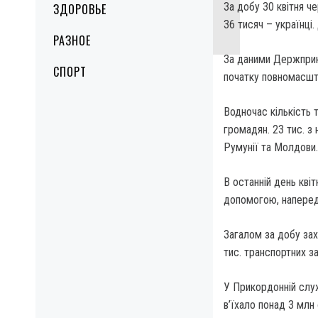
За добу 30 квітня ч
ЗДОРОВЬЕ
36 тисяч – українці.
РАЗНОЕ
За даними Держприко
СПОРТ
початку повномасшта
Водночас кількість т
громадян. 23 тис. з
Румунії та Молдови.
В останній день кві
допомогою, наперед
Загалом за добу зах
тис. транспортних за
У Прикордонній служ
в’їхало понад 3 млн