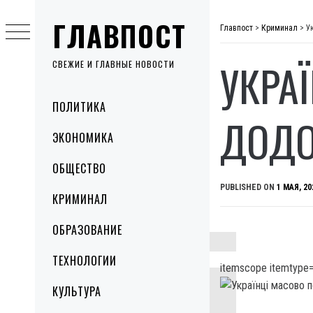
Skip
ГЛАВПОСТ
to
Главпост
>
Криминал
>
У
content
УКРА
СВЕЖИЕ И ГЛАВНЫЕ НОВОСТИ
Primary
ПОЛИТИКА
Menu
ДОДОМ
ЭКОНОМИКА
ОБЩЕСТВО
PUBLISHED ON
1 МАЯ, 20
КРИМИНАЛ
ОБРАЗОВАНИЕ
ТЕХНОЛОГИИ
itemscope itemtype=
КУЛЬТУРА