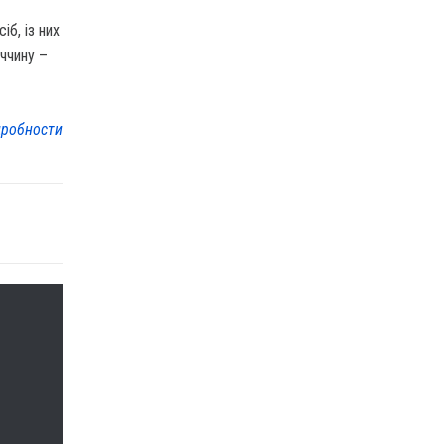
іб, із них
аччину –
робности