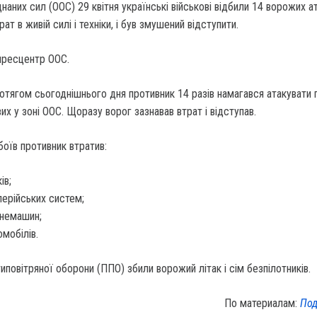
днаних сил (ООС) 29 квітня українські військові відбили 14 ворожих ат
ат в живій силі і техніки, і був змушений відступити.
пресцентр ООС.
отягом сьогоднішнього дня противник 14 разів намагався атакувати п
их у зоні ООС. Щоразу ворог зазнавав втрат і відступав.
боїв противник втратив:
ів;
лерійських систем;
немашин;
омобілів.
типовітряної оборони (ППО) збили ворожий літак і сім безпілотників.
По материалам:
Под