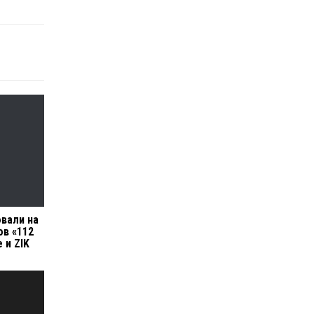
вали на
ов «112
 и ZIK