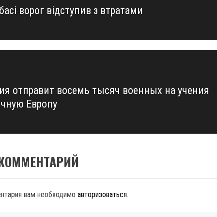
асі ворог відступив з втратами
us
ия отправит восемь тысяч военных на учения
очную Европу
 КОММЕНТАРИЙ
ентария вам необходимо
авторизоваться
.