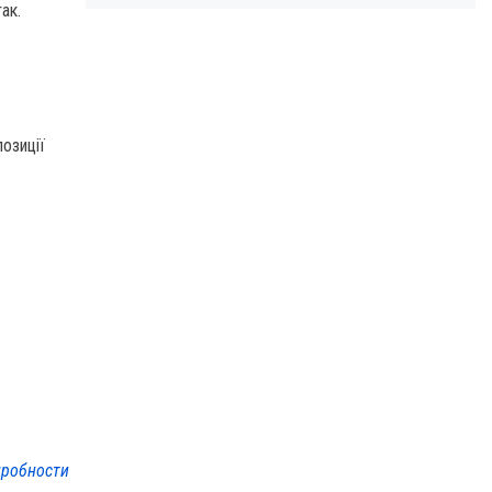
ак.
озиції
робности