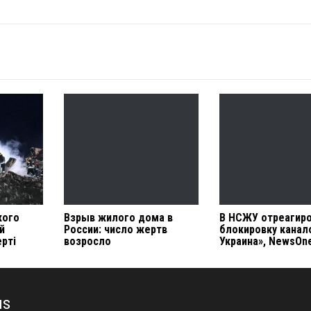
кого
Взрыв жилого дома в
В НСЖУ отреагиро
й
России: число жертв
блокировку канал
рті
возросло
Украина», NewsOne
us