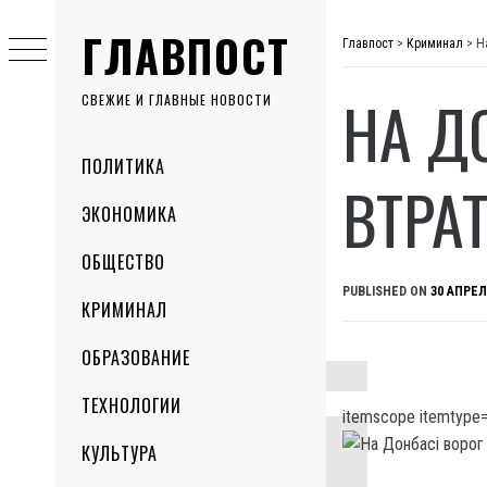
Skip
ГЛАВПОСТ
to
Главпост
>
Криминал
>
Н
content
НА Д
СВЕЖИЕ И ГЛАВНЫЕ НОВОСТИ
Primary
ПОЛИТИКА
Menu
ВТРА
ЭКОНОМИКА
ОБЩЕСТВО
PUBLISHED ON
30 АПРЕЛ
КРИМИНАЛ
ОБРАЗОВАНИЕ
ТЕХНОЛОГИИ
itemscope itemtype=
КУЛЬТУРА