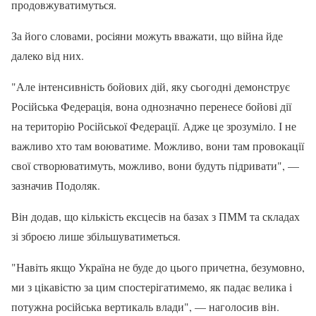
продовжуватимуться.
За його словами, росіяни можуть вважати, що війна йде
далеко від них.
"Але інтенсивність бойових дій, яку сьогодні демонструє
Російська Федерація, вона однозначно перенесе бойові дії
на територію Російської Федерації. Адже це зрозуміло. І не
важливо хто там воюватиме. Можливо, вони там провокації
свої створюватимуть, можливо, вони будуть підривати", —
зазначив Подоляк.
Він додав, що кількість ексцесів на базах з ПММ та складах
зі зброєю лише збільшуватиметься.
"Навіть якщо Україна не буде до цього причетна, безумовно,
ми з цікавістю за цим спостерігатимемо, як падає велика і
потужна російська вертикаль влади", — наголосив він.